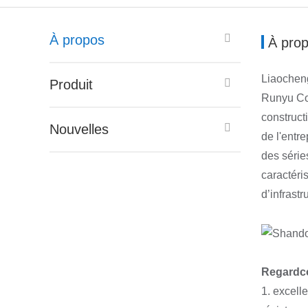
À propos
À pro
Liaocheng
Produit
Runyu Co
construct
Nouvelles
de l'entr
des série
caractéri
d’infrastr
Regard
c
1. excell