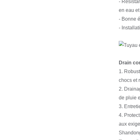
- Résista
en eau et
- Bonne é
- Install
Drain co
1. Robust
chocs et r
2. Draina
de pluie 
3. Entreti
4. Protec
aux exig
Shandong 