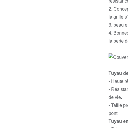
résistanc
2. Concep
la grille
3. beau e
4. Bonnes
la perte 
Tuyau de
- Haute ré
- Résista
de vie.
- Taille p
pont.
Tuyau en 