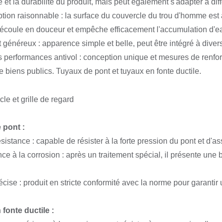
e et la durabilité du produit, mais peut également s'adapter à d
tion raisonnable : la surface du couvercle du trou d'homme est a
 s'écoule en douceur et empêche efficacement l'accumulation d'e
t généreux : apparence simple et belle, peut être intégré à diver
 performances antivol : conception unique et mesures de renfor
de biens publics. Tuyaux de pont et tuyaux en fonte ductile.
 pont :
sistance : capable de résister à la forte pression du pont et d'assu
nce à la corrosion : après un traitement spécial, il présente une
récise : produit en stricte conformité avec la norme pour garantir
fonte ductile :