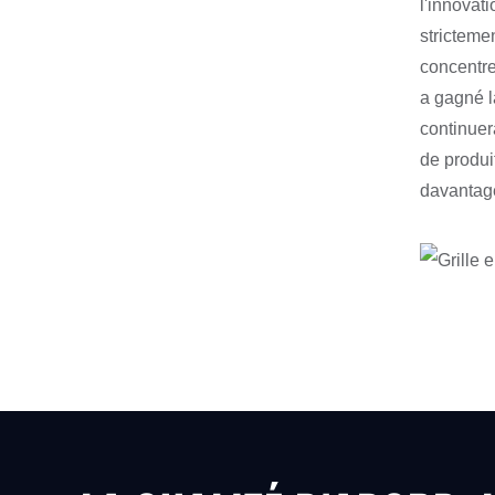
l'innovat
stricteme
concentre
a gagné l
continuer
de produi
davantage