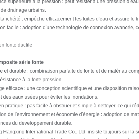
nce supérieure à la pression : peut résister à une pression d'
 de drainage urbains.
tanchéité : empêche efficacement les fuites d'eau et assure le t
ation facile : adoption d'une technologie de connexion avancée, co
mposite série fonte
e et durable : combinaison parfaite de fonte et de matériau compo
ésistance à la forte pression.
ge efficace : une conception scientifique et une disposition ra
et des eaux usées pour éviter les inondations.
en pratique : pas facile à obstruer et simple à nettoyer, ce qui r
tion de l'environnement et économie d'énergie : adoption de ma
ences du développement durable.
Hangxing International Trade Co., Ltd. insiste toujours sur la s