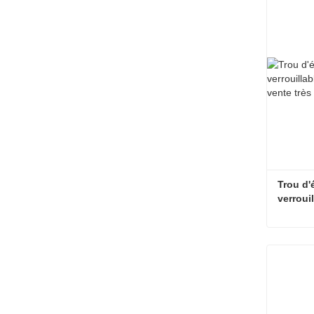
Trou d'
verrouil
télécom
populai