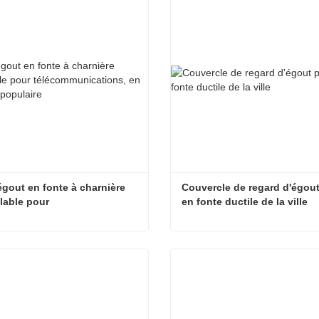
égout en fonte à charnière 
Couvercle de regard d'égout 
lable pour 
en fonte ductile de la ville
munications, en vente très 
re
Trou d'égout en fonte à charnière verrouillable pour télécommunications, en vente très populaire