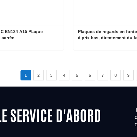
C EN124 A15 Plaque 
Plaques de regards en fonte 
 carrée
à prix bas, directement du f
FRP BMC EN124 A15 Plaque d’égout carrée
1
2
3
4
5
6
7
8
9
LE SERVICE D'ABORD