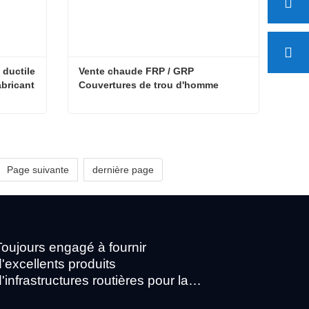
ductile 
Vente chaude FRP / GRP 
abricant
Couvertures de trou d'homme
Plaques de regards en fonte ductile à prix bas, directement du fabricant
Vente chaude FRP / GRP Couvertures de trou d'homme
Page suivante
dernière page
Toujours engagé à fournir
d'excellents produits
d'infrastructures routières pour la
construction urbaine