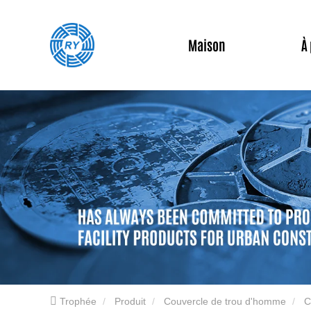
Maison
À
Trophée
Produit
Couvercle de trou d'homme
C