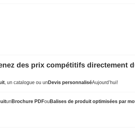
ez des prix compétitifs directement 
uit
, un catalogue ou un
Devis personnalisé
Aujourd’hui!
uit
un
Brochure PDF
ou
Balises de produit optimisées par mo