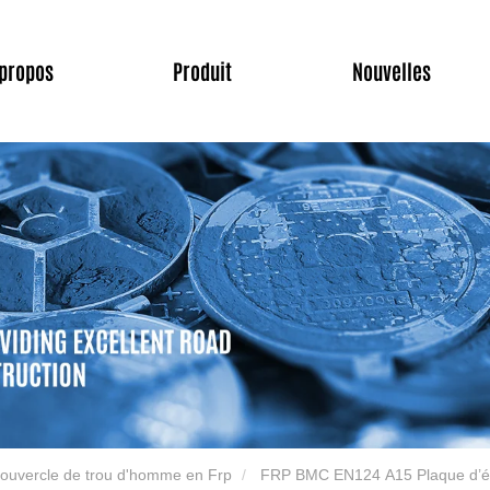
 propos
Produit
Nouvelles
ouvercle de trou d'homme en Frp
FRP BMC EN124 A15 Plaque d’é