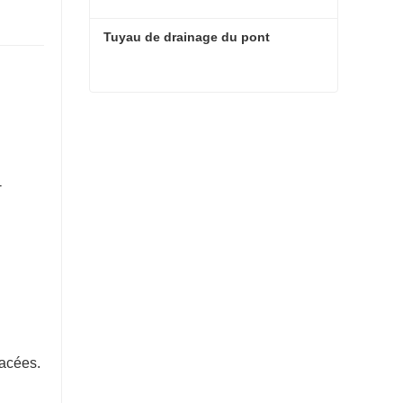
Tuyau de drainage du pont
Tuyau de drainage du pont
-
lacées.