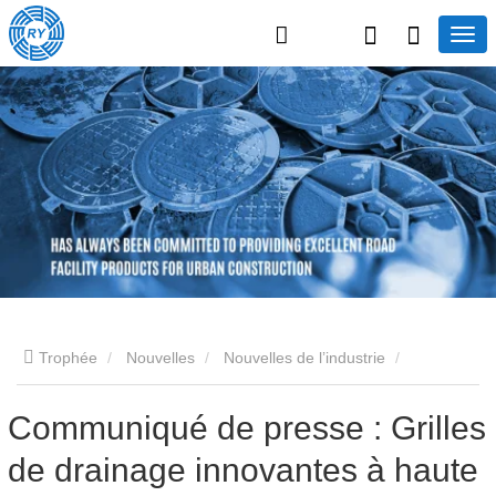
Trophée
Nouvelles
Nouvelles de l’industrie
Communiqué de presse : Grilles de drainage innovantes à
Communiqué de presse : Grilles
de drainage innovantes à haute
haute résistance – Améliorer la sécurité et l'efficacité des