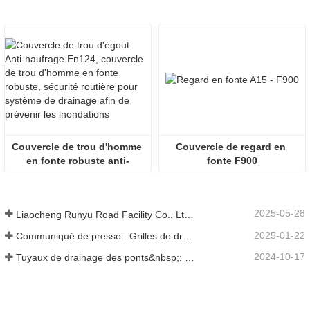
Couvercle de trou d'homme 
Couvercle de regard en 
en fonte robuste anti-
fonte F900
enfoncement EN124
2025-05-28
Liaocheng Runyu Road Facility Co., Ltd. : un fabricant fiable de couvercles de regards pour des infrastructures urbaines plus sûres
2025-01-22
Communiqué de presse : Grilles de drainage innovantes à haute résistance – Améliorer la sécurité et l'efficacité des infrastructures urbaines
2024-10-17
Tuyaux de drainage des ponts&nbsp;: garantir une gestion efficace de l’eau dans les infrastructures modernes