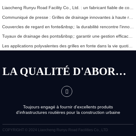
Liaocheng Runyu Road Facility Co., Ltd. : un fabricant fiable de couvercles de regards pour des infrastructures urbaines plus sûres
Communiqué de presse : Grilles de drainage innovantes à haute résistance – Améliorer la sécurité et l'efficacité des infrastructures urbaines
Couvercles de regard en fonte&nbsp;: la durabilité rencontre l'innovation
Tuyaux de drainage des ponts&nbsp;: garantir une gestion efficace de l’eau dans les infrastructures modernes
Les applications polyvalentes des grilles en fonte dans la vie quotidienne et les perspectives d'avenir
LA QUALITÉ D'ABORD, LE SERVICE D'ABORD
Toujours engagé à fournir d'excellents produits
d'infrastructures routières pour la construction urbaine
COPYRIGHT © 2024
Liaocheng Runyu Road Facilities Co., LTD