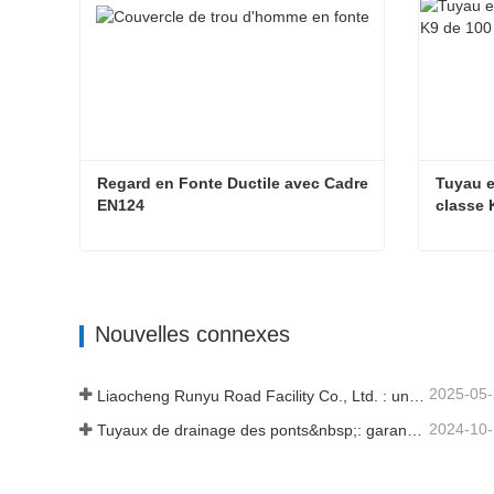
Regard en Fonte Ductile avec Cadre 
Tuyau e
EN124
classe 
Regard en Fonte Ductile avec Cadre EN124
Nouvelles connexes
2025-05
Liaocheng Runyu Road Facility Co., Ltd. : un fabricant fiable de couvercles de regards pour des infrastructures urbaines plus sûres
2024-10
Tuyaux de drainage des ponts&nbsp;: garantir une gestion efficace de l’eau dans les infrastructures modernes