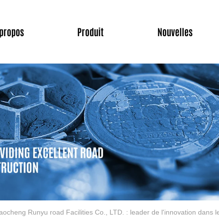
 propos
Produit
Nouvelles
aocheng Runyu road Facilities Co., LTD. : leader de l'innovation dans l