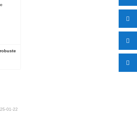
robuste 
Couvercle de trou d'homme robuste en fonte ductile EN124
25-01-22