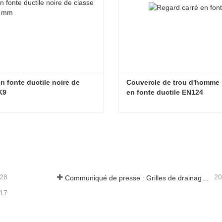
n fonte ductile noire de 
Couvercle de trou d'homme 
K9
en fonte ductile EN124
Tuyau en fonte ductile noire de classe K9
-28
20
Communiqué de presse : Grilles de drainage innovantes à haute résistance – Améliorer la sécurité et l'efficacité des infrastructures urbaines
-17