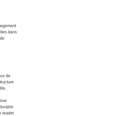
 Largement
lles dans
 de
aux de
tructure
ile,
inue
durable.
e leader