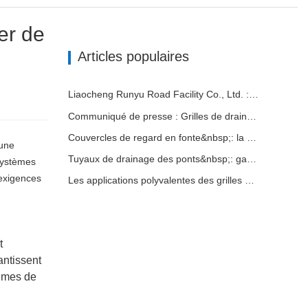
er de
Articles populaires
Liaocheng Runyu Road Facility Co., Ltd. : un fabricant fiable de couvercles de regards pour des infrastructures urbaines plus sûres
Communiqué de presse : Grilles de drainage innovantes à haute résistance – Améliorer la sécurité et l'efficacité des infrastructures urbaines
Couvercles de regard en fonte&nbsp;: la durabilité rencontre l'innovation
 une
Tuyaux de drainage des ponts&nbsp;: garantir une gestion efficace de l’eau dans les infrastructures modernes
 systèmes
 exigences
Les applications polyvalentes des grilles en fonte dans la vie quotidienne et les perspectives d'avenir
t
antissent
tèmes de