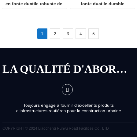
en fonte ductile robuste de 
fonte ductile durable
Chine
1
2
3
4
5
LA QUALITÉ D'ABORD, LE SERVICE D'ABORD
Toujours engagé à fournir d'excellents produits
d'infrastructures routières pour la construction urbaine
COPYRIGHT © 2024
Liaocheng Runyu Road Facilities Co., LTD