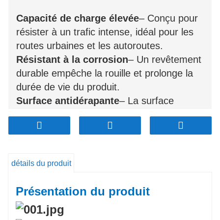
Capacité de charge élevée
– Conçu pour
résister à un trafic intense, idéal pour les
routes urbaines et les autoroutes.
Résistant à la corrosion
– Un revêtement
durable empêche la rouille et prolonge la
durée de vie du produit.
Surface antidérapante
– La surface
texturée assure la sécurité des piétons et
des véhicules.
Installation facile
– Sa structure simple
permet un assemblage rapide et sûr.
détails du produit
Conception personnalisable
– Disponible
en différentes tailles, logos et capacités de
Présentation du produit
charge.
Réduction du bruit
– Les joints en