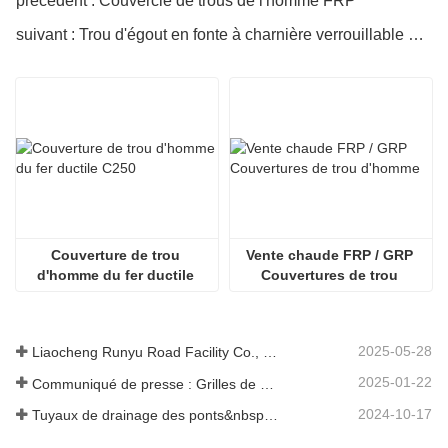
précédent : Couvercle de trous de l'homme FRP
suivant : Trou d'égout en fonte à charnière verrouillable pour télécommunications, en vente très populaire
Couverture de trou 
Vente chaude FRP / GRP 
d'homme du fer ductile 
Couvertures de trou 
C250
d'homme
2025-05-28
Liaocheng Runyu Road Facility Co., Ltd. : un fabricant fiable de couvercles de regards pour des infrastructures urbaines plus sûres
2025-01-22
Communiqué de presse : Grilles de drainage innovantes à haute résistance – Améliorer la sécurité et l'efficacité des infrastructures urbaines
2024-10-17
Tuyaux de drainage des ponts&nbsp;: garantir une gestion efficace de l’eau dans les infrastructures modernes