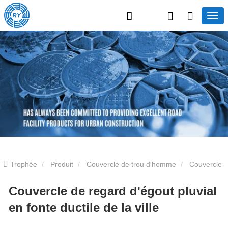
Trophée
Produit
Couvercle de trou d'homme
Couvercle
Couvercle de regard d'égout pluvial
de trou d'homme en fonte
Couvercle de regard d'égout pluvial en
en fonte ductile de la ville
fonte ductile de la ville