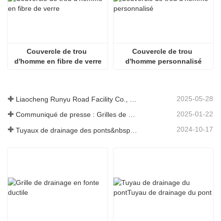
Couvercle de trou 
Couvercle de trou 
d'homme en fibre de verre
d'homme personnalisé
2025-05-28
Liaocheng Runyu Road Facility Co., Ltd. : un fabricant fiable de couvercles de regards pour des infrastructures urbaines plus sûres
2025-01-22
Communiqué de presse : Grilles de drainage innovantes à haute résistance – Améliorer la sécurité et l'efficacité des infrastructures urbaines
2024-10-17
Tuyaux de drainage des ponts&nbsp;: garantir une gestion efficace de l’eau dans les infrastructures modernes