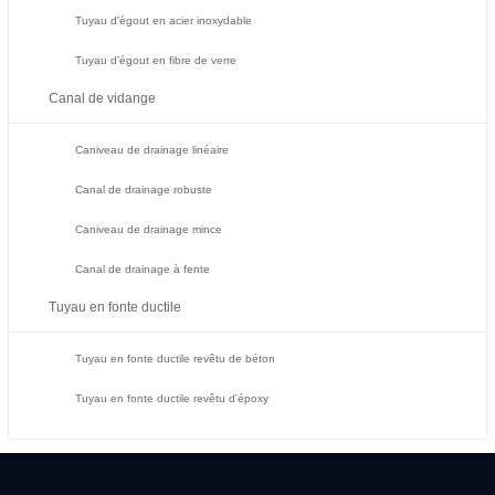
Tuyau d'égout en acier inoxydable
Tuyau d'égout en fibre de verre
Canal de vidange
Caniveau de drainage linéaire
Canal de drainage robuste
Caniveau de drainage mince
Canal de drainage à fente
Tuyau en fonte ductile
Tuyau en fonte ductile revêtu de béton
Tuyau en fonte ductile revêtu d'époxy