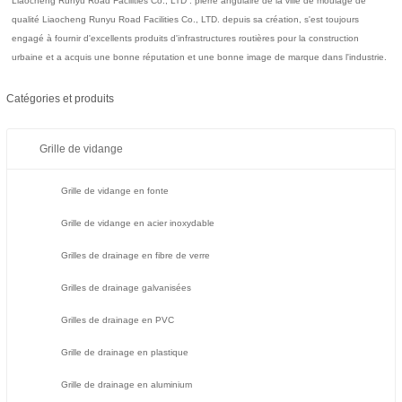
Liaocheng Runyu Road Facilities Co., LTD : pierre angulaire de la ville de moulage de
qualité Liaocheng Runyu Road Facilities Co., LTD. depuis sa création, s'est toujours
engagé à fournir d'excellents produits d'infrastructures routières pour la construction
urbaine et a acquis une bonne réputation et une bonne image de marque dans l'industrie.
Catégories et produits
Grille de vidange
Grille de vidange en fonte
Grille de vidange en acier inoxydable
Grilles de drainage en fibre de verre
Grilles de drainage galvanisées
Grilles de drainage en PVC
Grille de drainage en plastique
Grille de drainage en aluminium