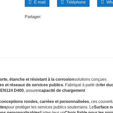
E-mail
Téléphone
Wh
Partager:
forte, étanche et résistant à la corrosion
solutions conçues
res et réseaux de services publics
. Fabriqué à partir de
fer duc
 EN124 D400
, assurer
capacité de chargement
 conceptions rondes, carrées et personnalisées
, ces couvert
ites
pour protéger les services publics souterrains. Le
Surface 
tions personnalisables
Faites-leur un
Choix fiable pour les proj