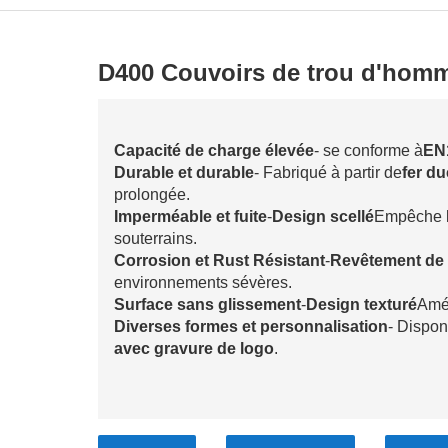
D400 Couvoirs de trou d'homm
Capacité de charge élevée
- se conforme à
EN
Durable et durable
- Fabriqué à partir de
fer du
prolongée.
Imperméable et fuite
-
Design scellé
Empêche l'
souterrains.
Corrosion et Rust Résistant
-
Revêtement de 
environnements sévères.
Surface sans glissement
-
Design texturé
Amél
Diverses formes et personnalisation
- Dispon
avec gravure de logo
.