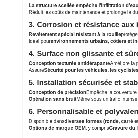
La structure scellée empêche l'infiltration d'ea
Réduit les coûts de maintenance et prolonge la dur
3. Corrosion et résistance aux
Revêtement spécial résistant à la rouille
protège
Idéal pour
environnements urbains, côtiers et in
4. Surface non glissante et sûr
Conception texturée antidérapante
Améliore la 
Assure
Sécurité pour les véhicules, les cyclistes
5. Installation sécurisée et stab
Conception de précision
Empêche la couverture
Opération sans bruit
Même sous un trafic intense
6. Personnalisable et polyvalen
Disponible dans
diverses formes (ronde, carré 
Options de marque OEM
, y compris
Gravure du l