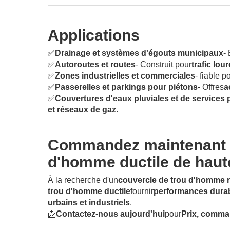
Applications
✅
Drainage et systèmes d'égouts municipaux
-
✅
Autoroutes et routes
- Construit pour
trafic lou
✅
Zones industrielles et commerciales
- fiable p
✅
Passerelles et parkings pour piétons
- Offres
a
✅
Couvertures d'eaux pluviales et de services 
et réseaux de gaz
.
Commandez maintenant -
d'homme ductile de haute
À la recherche d'un
couvercle de trou d'homme r
trou d'homme ductile
fournir
performances durabl
urbains et industriels
.
📩
Contactez-nous aujourd'hui
pour
Prix, comman