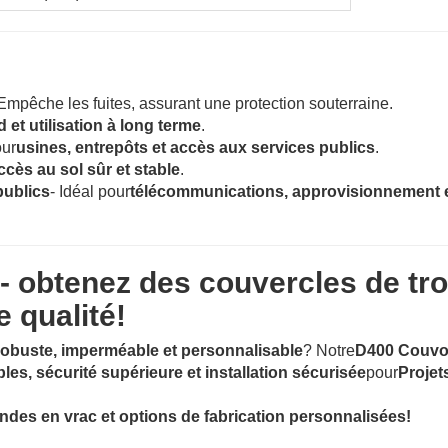
 Empêche les fuites, assurant une protection souterraine.
rd et utilisation à long terme
.
our
usines, entrepôts et accès aux services publics
.
ccès au sol sûr et stable
.
publics
- Idéal pour
télécommunications, approvisionnement 
 obtenez des couvercles de tr
 qualité!
obuste, imperméable et personnalisable
? Notre
D400 Couvo
es, sécurité supérieure et installation sécurisée
pour
Projet
des en vrac et options de fabrication personnalisées!