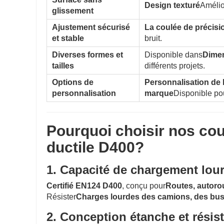
Design texturé
Amélior
glissement
Ajustement sécurisé
La coulée de précisio
et stable
bruit.
Diverses formes et
Disponible dans
Dimen
tailles
différents projets.
Options de
Personnalisation de l
personnalisation
marque
Disponible po
Pourquoi choisir nos co
ductile D400?
1. Capacité de chargement lou
Certifié EN124 D400
, conçu pour
Routes, autorou
Résister
Charges lourdes des camions, des bus 
2. Conception étanche et résist