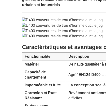
urbains et industriels
.
Caractéristiques et avantages 
Fonctionnalité
Description
Matériel
De haute qualité
fer à 
Capacité de
Agréé
EN124 D400
, a
chargement
Imperméable et fuite
La conception scellée
Corrosion et Rust
Revêtement anti-corr
Résistant
difficiles.
Surface sans