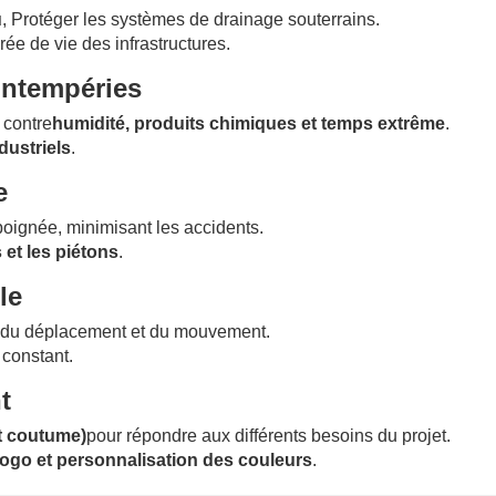
u
, Protéger les systèmes de drainage souterrains.
ée de vie des infrastructures.
 intempéries
 contre
humidité, produits chimiques et temps extrême
.
dustriels
.
e
poignée, minimisant les accidents.
 et les piétons
.
le
 du déplacement et du mouvement.
 constant.
t
et coutume)
pour répondre aux différents besoins du projet.
ogo et personnalisation des couleurs
.