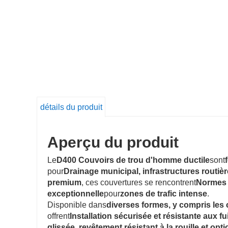
détails du produit
Aperçu du produit
Le
D400 Couvoirs de trou d'homme ductile
sont
pour
Drainage municipal, infrastructures routiè
premium
, ces couvertures se rencontrent
Normes
exceptionnelle
pour
zones de trafic intense
.
Disponible dans
diverses formes, y compris les
offrent
Installation sécurisée et résistante aux fu
glissée, revêtement résistant à la rouille et op