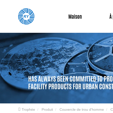
Maison
À
Trophée
Produit
Couvercle de trou d'homme
C