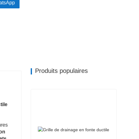
atsApp
Produits populaires
tile
ures
non
ets