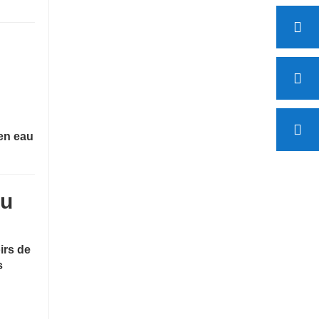
en eau
ou
irs de
s