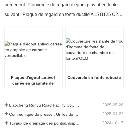
précédent : Couvercle de regard d'égout pluvial en fonte ductile de la ville
suivant : Plaque de regard en fonte ductile A15 B125 C250 D400
Plaque d'égout antivol 
Couvercle en fonte robuste
carrée en graphite de 
carbone verrouillable
2025-05-28
Liaocheng Runyu Road Facility Co., Ltd. : un fabricant fiable de couvercles de regards pour des infrastructures urbaines plus sûres
2025-01-22
Communiqué de presse : Grilles de drainage innovantes à haute résistance – Améliorer la sécurité et l'efficacité des infrastructures urbaines
2024-10-17
Tuyaux de drainage des ponts&nbsp;: garantir une gestion efficace de l’eau dans les infrastructures modernes