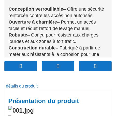
Conception verrouillable
– Offre une sécurité
renforcée contre les accès non autorisés.
Ouverture à charnière
– Permet un accès
facile et réduit l'effort de levage manuel.
Robuste
– Conçu pour résister aux charges
lourdes et aux zones à fort trafic.
Construction durable
– Fabriqué à partir de
matériaux résistants à la corrosion pour une
utilisation durable.
Imperméabiliser
– Garantit des performances
fiables dans toutes les conditions
météorologiques.
détails du produit
Antivol
– Un mécanisme de verrouillage
sécurisé dissuade le vol et le vandalisme.
Installation facile
– Simple à installer et à
Présentation du produit
entretenir, ce qui permet de gagner du temps et
de réduire les coûts de main-d'œuvre.