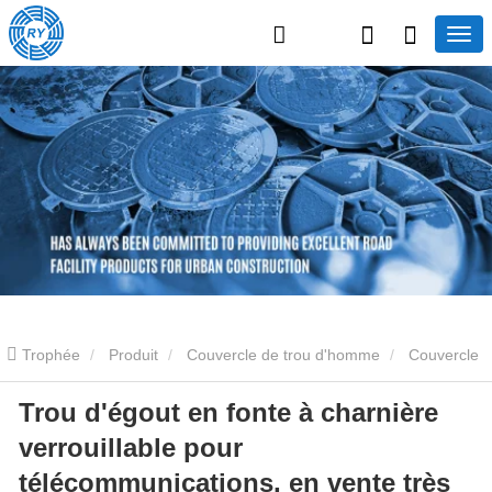
Trophée
Produit
Couvercle de trou d'homme
Couvercle
Trou d'égout en fonte à charnière
de trou d'homme en fonte
Trou d'égout en fonte à charnière
verrouillable pour
verrouillable pour télécommunications, en vente très populaire
télécommunications, en vente très