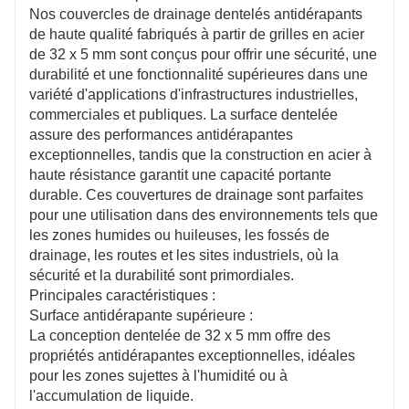
d'installation polyvalentes dans une gamme
Nos couvercles de drainage dentelés antidérapants
d'environnements.
de haute qualité fabriqués à partir de grilles en acier
Écologique et recyclable
de 32 x 5 mm sont conçus pour offrir une sécurité, une
Fabriquée à partir de matériaux recyclables, la grille
durabilité et une fonctionnalité supérieures dans une
en acier soutient des pratiques durables et est
variété d'applications d'infrastructures industrielles,
conforme aux normes environnementales
commerciales et publiques. La surface dentelée
internationales.
assure des performances antidérapantes
exceptionnelles, tandis que la construction en acier à
haute résistance garantit une capacité portante
durable. Ces couvertures de drainage sont parfaites
pour une utilisation dans des environnements tels que
les zones humides ou huileuses, les fossés de
drainage, les routes et les sites industriels, où la
sécurité et la durabilité sont primordiales.
Principales caractéristiques :
Surface antidérapante supérieure :
La conception dentelée de 32 x 5 mm offre des
propriétés antidérapantes exceptionnelles, idéales
pour les zones sujettes à l'humidité ou à
l'accumulation de liquide.