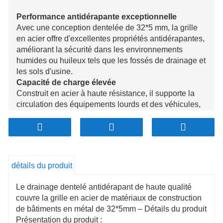
Performance antidérapante exceptionnelle
Avec une conception dentelée de 32*5 mm, la grille
en acier offre d'excellentes propriétés antidérapantes,
améliorant la sécurité dans les environnements
humides ou huileux tels que les fossés de drainage et
les sols d'usine.
Capacité de charge élevée
Construit en acier à haute résistance, il supporte la
circulation des équipements lourds et des véhicules,
ce qui le rend idéal pour les applications
commerciales et industrielles.
Résistance à la corrosion et durabilité
Traitée avec des revêtements anticorrosion, la grille
résiste à l'humidité et aux produits chimiques,
détails du produit
garantissant longévité et stabilité dans les
environnements difficiles.
Le drainage dentelé antidérapant de haute qualité
Installation et personnalisation flexibles
couvre la grille en acier de matériaux de construction
Facilement réglable pour s'adapter à différentes
de bâtiments en métal de 32*5mm – Détails du produit
tailles et formes, la grille offre des options
Présentation du produit :