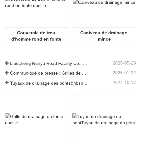
Couvercle de trou 
Caniveau de drainage 
d'homme rond en fonte 
mince
ductile
2025-05-28
Liaocheng Runyu Road Facility Co., Ltd. : un fabricant fiable de couvercles de regards pour des infrastructures urbaines plus sûres
2025-01-22
Communiqué de presse : Grilles de drainage innovantes à haute résistance – Améliorer la sécurité et l'efficacité des infrastructures urbaines
2024-10-17
Tuyaux de drainage des ponts&nbsp;: garantir une gestion efficace de l’eau dans les infrastructures modernes