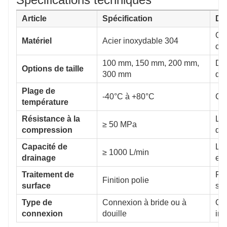
Article
Spécification
De
Off
Matériel
Acier inoxydable 304
cor
100 mm, 150 mm, 200 mm,
Div
Options de taille
300 mm
dif
Plage de
-40°C à +80°C
Con
température
Résistance à la
La 
≥ 50 MPa
compression
de 
Capacité de
La 
≥ 1000 L/min
drainage
eff
Traitement de
Fou
Finition polie
surface
sal
Type de
Connexion à bride ou à
Off
connexion
douille
ins