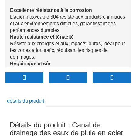
Excellente résistance à la corrosion
L'acier inoxydable 304 résiste aux produits chimiques
et aux environnements difficiles, garantissant des
performances durables.
Haute résistance et ténacité
Résiste aux charges et aux impacts lourds, idéal pour
les zones à fort trafic, réduisant les risques de
dommages.
Hygiénique et sûr
Résistant à la croissance bactérienne, répondant aux
normes d’hygiène pour l’eau potable et les
applications alimentaires.
Facile à nettoyer et à entretenir
La surface lisse empêche l'accumulation de débris, ce
détails du produit
qui rend le nettoyage simple et assure un drainage
efficace.
Polyvalent et esthétique
Détails du produit : Canal de
Offre un aspect poli et peut être personnalisé pour
s'adapter à une gamme d'applications allant du
drainage des eaux de pluie en acier