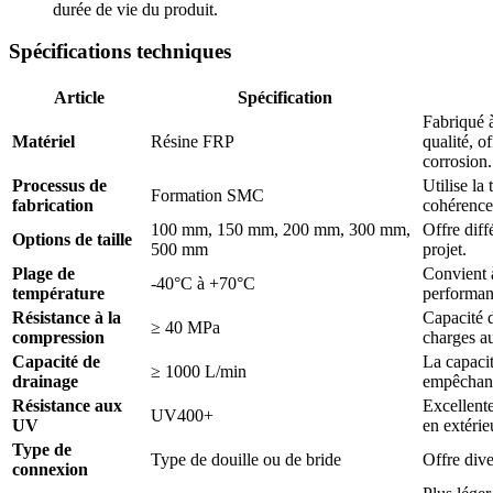
durée de vie du produit.
Spécifications techniques
Article
Spécification
Fabriqué à
Matériel
Résine FRP
qualité, o
corrosion.
Processus de
Utilise la
Formation SMC
fabrication
cohérence 
100 mm, 150 mm, 200 mm, 300 mm,
Offre diff
Options de taille
500 mm
projet.
Plage de
Convient à
-40°C à +70°C
température
performan
Résistance à la
Capacité 
≥ 40 MPa
compression
charges au
Capacité de
La capacit
≥ 1000 L/min
drainage
empêchant
Résistance aux
Excellente
UV400+
UV
en extérie
Type de
Type de douille ou de bride
Offre dive
connexion