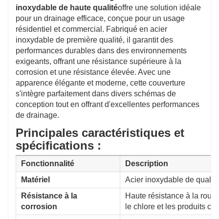
Les propriétés antibactériennes naturelles de l'acier
inoxydable de haute qualité
offre une solution idéale
inoxydable aident à maintenir l'hygiène, empêchant
pour un drainage efficace, conçue pour un usage
les odeurs et la croissance bactérienne, ce qui le rend
résidentiel et commercial. Fabriqué en acier
idéal pour les environnements exigeant une grande
inoxydable de première qualité, il garantit des
propreté, tels que les cuisines et les salles de bains.
performances durables dans des environnements
Installation et entretien faciles
exigeants, offrant une résistance supérieure à la
Le couvercle est facile à installer avec des caniveaux
corrosion et une résistance élevée. Avec une
de drainage standards et ne nécessite aucun outil
apparence élégante et moderne, cette couverture
spécial. Sa surface lisse simplifie le nettoyage et
s'intègre parfaitement dans divers schémas de
réduit les coûts d'entretien à long terme.
conception tout en offrant d'excellentes performances
de drainage.
Principales caractéristiques et
spécifications :
Fonctionnalité
Description
Matériel
Acier inoxydable de qualit
Résistance à la
Haute résistance à la roui
corrosion
le chlore et les produits c