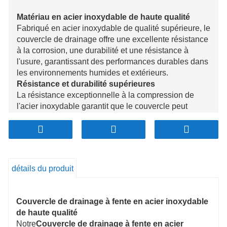
Matériau en acier inoxydable de haute qualité
Fabriqué en acier inoxydable de qualité supérieure, le
couvercle de drainage offre une excellente résistance
à la corrosion, une durabilité et une résistance à
l'usure, garantissant des performances durables dans
les environnements humides et extérieurs.
Résistance et durabilité supérieures
La résistance exceptionnelle à la compression de
l'acier inoxydable garantit que le couvercle peut
résister à un trafic intense et à des environnements
soumis à de fortes contraintes sans déformation, tout
en conservant à la fois l'intégrité structurelle et l'attrait
esthétique.
Excellentes performances de drainage
détails du produit
La conception unique des fentes favorise un débit
d'eau efficace, empêchant les blocages et
l'accumulation, assurant un drainage rapide et
Couvercle de drainage à fente en acier inoxydable
gardant les zones sèches.
de haute qualité
Résistance aux antibactériens et aux odeurs
Notre
Couvercle de drainage à fente en acier