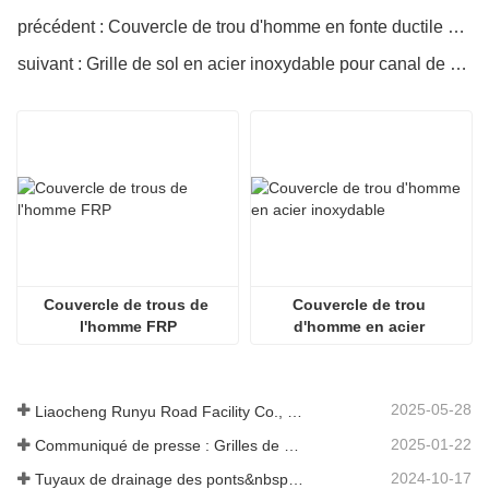
précédent : Couvercle de trou d'homme en fonte ductile EN124
suivant : Grille de sol en acier inoxydable pour canal de drainage
Couvercle de trous de 
Couvercle de trou 
l'homme FRP
d'homme en acier 
inoxydable
2025-05-28
Liaocheng Runyu Road Facility Co., Ltd. : un fabricant fiable de couvercles de regards pour des infrastructures urbaines plus sûres
2025-01-22
Communiqué de presse : Grilles de drainage innovantes à haute résistance – Améliorer la sécurité et l'efficacité des infrastructures urbaines
2024-10-17
Tuyaux de drainage des ponts&nbsp;: garantir une gestion efficace de l’eau dans les infrastructures modernes