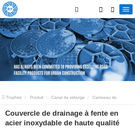
Trophée
Produit
Canal de vidange
Caniveau de
Couvercle de drainage à fente en
drainage linéaire
Couvercle de drainage à fente en acier
acier inoxydable de haute qualité
inoxydable de haute qualité