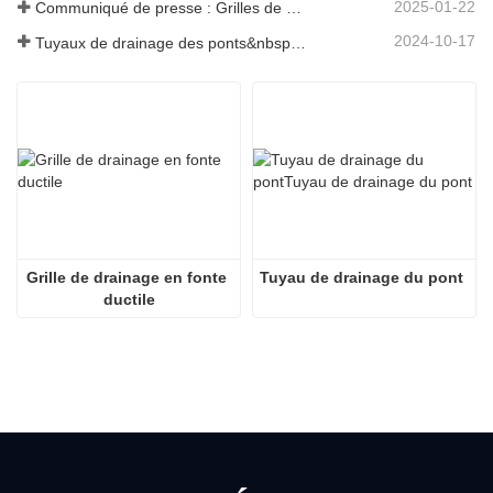
2025-01-22
Communiqué de presse : Grilles de drainage innovantes à haute résistance – Améliorer la sécurité et l'efficacité des infrastructures urbaines
2024-10-17
Tuyaux de drainage des ponts&nbsp;: garantir une gestion efficace de l’eau dans les infrastructures modernes
Grille de drainage en fonte 
Tuyau de drainage du pont
ductile