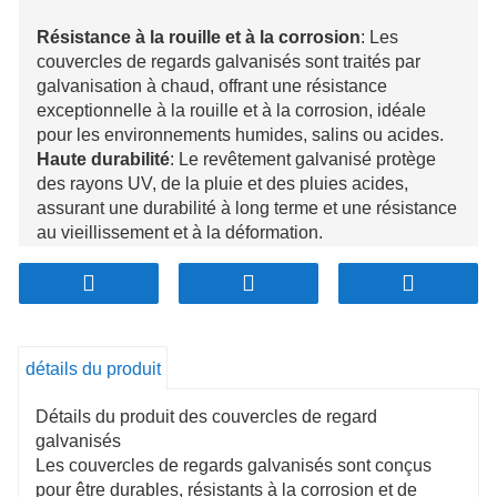
Résistance à la rouille et à la corrosion
: Les
couvercles de regards galvanisés sont traités par
galvanisation à chaud, offrant une résistance
exceptionnelle à la rouille et à la corrosion, idéale
pour les environnements humides, salins ou acides.
Haute durabilité
: Le revêtement galvanisé protège
des rayons UV, de la pluie et des pluies acides,
assurant une durabilité à long terme et une résistance
au vieillissement et à la déformation.
Conception sécuritaire et antidérapante
: Dotées
d'une texture antidérapante, ces housses renforcent la
sécurité en réduisant les risques de glissement des
piétons et des véhicules.
Faible coût de maintenance
: La couche galvanisée
détails du produit
résistante à la corrosion minimise le besoin
d'entretien fréquent, réduisant ainsi les coûts de
Détails du produit des couvercles de regard
réparation et de remplacement à long terme.
galvanisés
Installation légère et facile
: Les couvercles
Les couvercles de regards galvanisés sont conçus
galvanisés sont plus légers que les options
pour être durables, résistants à la corrosion et de