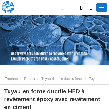
Trophée
Produit
Tuyau dans le ductile fonte
Tuyau en
Tuyau en fonte ductile HFD à
fonte ductile revêtu de béton
Tuyau en fonte ductile HFD à
revêtement époxy avec revêtement
revêtement époxy avec revêtement en ciment
en ciment