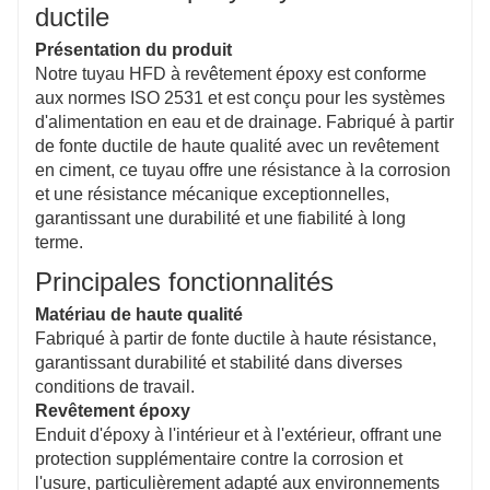
un excellent rapport qualité-prix tout au long de la
ductile
durée de vie du système.
Présentation du produit
Écologique et sûr
Notre tuyau HFD à revêtement époxy est conforme
Fabriqués à partir de matériaux recyclables et
aux normes ISO 2531 et est conçu pour les systèmes
conformes aux normes environnementales, ces
d'alimentation en eau et de drainage. Fabriqué à partir
tuyaux sont sans danger pour le transport de l'eau
de fonte ductile de haute qualité avec un revêtement
potable et contribuent aux objectifs de développement
en ciment, ce tuyau offre une résistance à la corrosion
durable.
et une résistance mécanique exceptionnelles,
garantissant une durabilité et une fiabilité à long
terme.
Principales fonctionnalités
Matériau de haute qualité
Fabriqué à partir de fonte ductile à haute résistance,
garantissant durabilité et stabilité dans diverses
conditions de travail.
Revêtement époxy
Enduit d'époxy à l'intérieur et à l'extérieur, offrant une
protection supplémentaire contre la corrosion et
l'usure, particulièrement adapté aux environnements