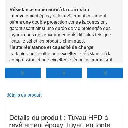
Résistance supérieure à la corrosion
Le revêtement époxy et le revêtement en ciment
offrent une double protection contre la corrosion,
garantissant ainsi une durée de vie prolongée des
tuyaux dans des environnements difficiles tels que
l'eau, le sol et les produits chimiques.
Haute résistance et capacité de charge
La fonte ductile offre une excellente résistance à la
compression et une excellente ténacité, permettant
aux tuyaux de résister à des charges et des pressions
élevées, ce qui les rend idéaux pour diverses
conditions opérationnelles.
Plusieurs spécifications disponibles
Disponible dans des tailles telles que DN200, DN300
détails du produit
et DN600, offrant une flexibilité pour divers projets et
applications d'ingénierie hydraulique.
Rentabilité et faible maintenance
Détails du produit : Tuyau HFD à
La durabilité et la résistance à la corrosion minimisent
les coûts de maintenance à long terme, offrant ainsi
revêtement époxy Tuyau en fonte