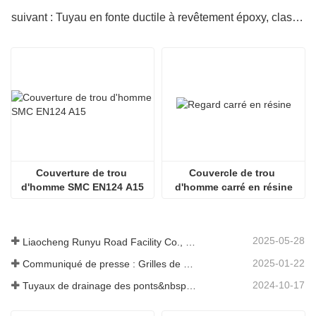
suivant : Tuyau en fonte ductile à revêtement époxy, classe 500 mm
Couverture de trou 
Couvercle de trou 
d'homme SMC EN124 A15
d'homme carré en résine
2025-05-28
Liaocheng Runyu Road Facility Co., Ltd. : un fabricant fiable de couvercles de regards pour des infrastructures urbaines plus sûres
2025-01-22
Communiqué de presse : Grilles de drainage innovantes à haute résistance – Améliorer la sécurité et l'efficacité des infrastructures urbaines
2024-10-17
Tuyaux de drainage des ponts&nbsp;: garantir une gestion efficace de l’eau dans les infrastructures modernes