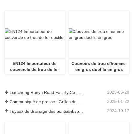
EN124 Importateur de 
Couvoirs de trou d'homme 
couvercle de trou de fer 
en gros ductile en gros
ductile
2025-05-28
Liaocheng Runyu Road Facility Co., Ltd. : un fabricant fiable de couvercles de regards pour des infrastructures urbaines plus sûres
2025-01-22
Communiqué de presse : Grilles de drainage innovantes à haute résistance – Améliorer la sécurité et l'efficacité des infrastructures urbaines
2024-10-17
Tuyaux de drainage des ponts&nbsp;: garantir une gestion efficace de l’eau dans les infrastructures modernes