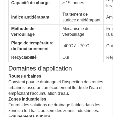
Capacité de charge
≥ 15 tonnes
les z
Traitement de
Indice antidérapant
Amélio
surface antidérapant
Méthode de
Mécanisme de
Empêc
verrouillage
verrouillage
la séc
Plage de température
-40°C à +70°C
Convi
de fonctionnement
Recyclabilité
Oui
Répon
Domaines d'application
Routes urbaines
Convient pour le drainage et l'inspection des routes
urbaines, assurant un écoulement fluide de l'eau et
empêchant l'accumulation d'eau.
Zones industrielles
Fournit des solutions de drainage fiables dans les
zones à fort trafic au sein des zones industrielles.
Équipements publics