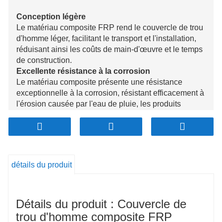
Conception légère
Le matériau composite FRP rend le couvercle de trou
d'homme léger, facilitant le transport et l'installation,
réduisant ainsi les coûts de main-d'œuvre et le temps
de construction.
Excellente résistance à la corrosion
Le matériau composite présente une résistance
exceptionnelle à la corrosion, résistant efficacement à
l'érosion causée par l'eau de pluie, les produits
chimiques et d'autres facteurs environnementaux
difficiles, prolongeant ainsi sa durée de vie.
Haute résistance et capacité de charge
Le couvercle de regard est spécialement conçu et
fabriqué pour offrir une résistance élevée et une
détails du produit
bonne capacité de charge, adapté aux zones à fort
trafic et aux sites industriels.
Surface antidérapante
Détails du produit : Couvercle de
La couverture présente une texture antidérapante sur
sa surface, améliorant l'adhérence et assurant la
trou d'homme composite FRP