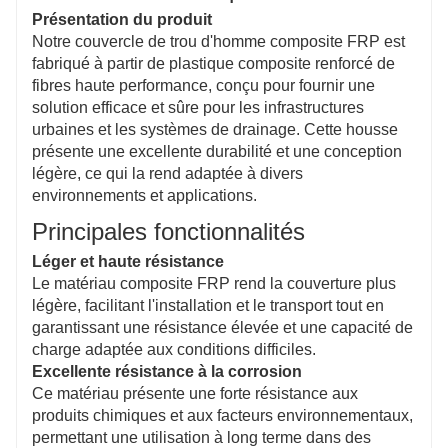
sécurité des piétons et des véhicules, en particulier
Présentation du produit
dans des conditions humides.
Notre couvercle de trou d'homme composite FRP est
Fonction de verrouillage
fabriqué à partir de plastique composite renforcé de
Le mécanisme de verrouillage spécialement conçu
fibres haute performance, conçu pour fournir une
empêche tout accès non autorisé au regard,
solution efficace et sûre pour les infrastructures
augmentant ainsi la sécurité et protégeant les
urbaines et les systèmes de drainage. Cette housse
installations souterraines et la sécurité publique.
présente une excellente durabilité et une conception
légère, ce qui la rend adaptée à divers
environnements et applications.
Principales fonctionnalités
Léger et haute résistance
Le matériau composite FRP rend la couverture plus
légère, facilitant l'installation et le transport tout en
garantissant une résistance élevée et une capacité de
charge adaptée aux conditions difficiles.
Excellente résistance à la corrosion
Ce matériau présente une forte résistance aux
produits chimiques et aux facteurs environnementaux,
permettant une utilisation à long terme dans des