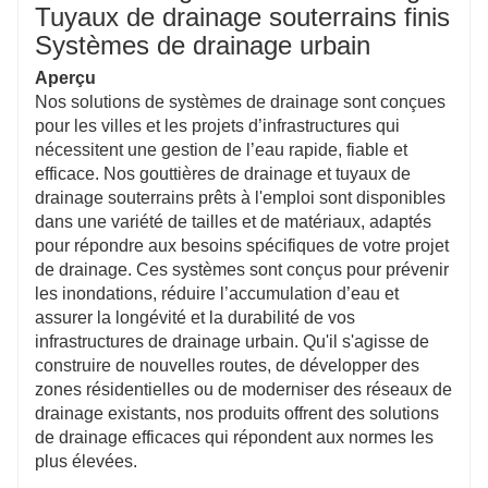
conditions difficiles, notamment des températures
Tuyaux de drainage souterrains finis
extrêmes et une exposition à des environnements
Systèmes de drainage urbain
salins, ce qui les rend idéaux pour les applications
urbaines et industrielles.
Aperçu
Installation facile, réduisant les coûts de
Nos solutions de systèmes de drainage sont conçues
construction
pour les villes et les projets d’infrastructures qui
La conception modulaire de nos systèmes de
nécessitent une gestion de l’eau rapide, fiable et
drainage simplifie l'installation, réduisant le temps et
efficace. Nos gouttières de drainage et tuyaux de
les coûts de main-d'œuvre et facilitant l'adaptation du
drainage souterrains prêts à l'emploi sont disponibles
système aux besoins futurs.
dans une variété de tailles et de matériaux, adaptés
Respectueux de l'environnement et économe en
pour répondre aux besoins spécifiques de votre projet
énergie
de drainage. Ces systèmes sont conçus pour prévenir
Fabriqués à partir de matériaux recyclables et
les inondations, réduire l’accumulation d’eau et
respectueux de l'environnement, nos systèmes sont
assurer la longévité et la durabilité de vos
conformes aux normes de construction écologique,
infrastructures de drainage urbain. Qu'il s'agisse de
favorisant la durabilité tout en réduisant l'empreinte
construire de nouvelles routes, de développer des
environnementale des projets d'infrastructure.
zones résidentielles ou de moderniser des réseaux de
drainage existants, nos produits offrent des solutions
de drainage efficaces qui répondent aux normes les
plus élevées.