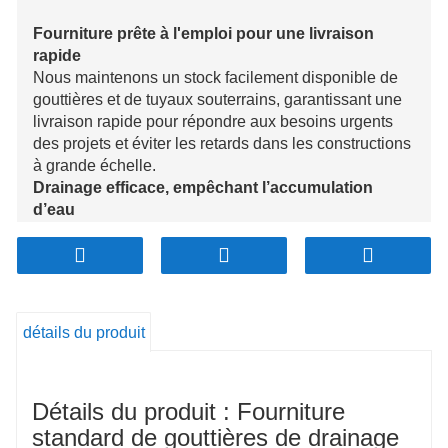
Fourniture prête à l'emploi pour une livraison
rapide
Nous maintenons un stock facilement disponible de
gouttières et de tuyaux souterrains, garantissant une
livraison rapide pour répondre aux besoins urgents
des projets et éviter les retards dans les constructions
à grande échelle.
Drainage efficace, empêchant l’accumulation
d’eau
Nos systèmes de drainage sont conçus pour gérer
efficacement les fortes pluies et le ruissellement de
surface, empêchant efficacement les inondations,
l'engorgement et les perturbations de la circulation,
même lors d'événements météorologiques extrêmes.
détails du produit
Durabilité et adaptabilité aux environnements
difficiles
Construits avec des matériaux de haute qualité
Détails du produit : Fourniture
résistants à la corrosion, nos systèmes sont conçus
pour fonctionner de manière fiable dans des
standard de gouttières de drainage