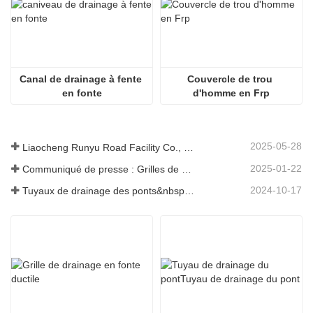
Canal de drainage à fente 
Couvercle de trou 
en fonte
d'homme en Frp
2025-05-28
Liaocheng Runyu Road Facility Co., Ltd. : un fabricant fiable de couvercles de regards pour des infrastructures urbaines plus sûres
2025-01-22
Communiqué de presse : Grilles de drainage innovantes à haute résistance – Améliorer la sécurité et l'efficacité des infrastructures urbaines
2024-10-17
Tuyaux de drainage des ponts&nbsp;: garantir une gestion efficace de l’eau dans les infrastructures modernes