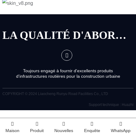
LA QUALITÉ D'ABORD, LE SERVICE D'ABORD
Toujours engagé à fournir d'excellents produits
d'infrastructures routières pour la construction urbaine
COPYRIGHT © 2024
Liaocheng Runyu Road Facilities Co., LTD
Support technique : Huazhi
Maison
Produit
Nouvelles
Enquête
WhatsApp