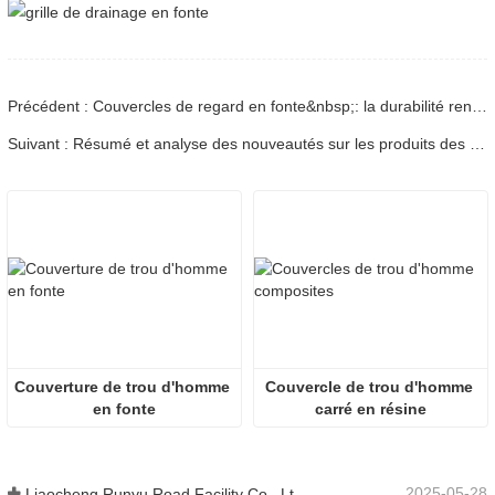
Précédent : Couvercles de regard en fonte&nbsp;: la durabilité rencontre l'innovation
Suivant : Résumé et analyse des nouveautés sur les produits des caillebotis en fonte ductile
Couverture de trou d'homme 
Couvercle de trou d'homme 
en fonte
carré en résine
2025-05-28
Liaocheng Runyu Road Facility Co., Ltd. : un fabricant fiable de couvercles de regards pour des infrastructures urbaines plus sûres