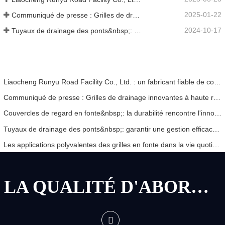
2025-01-22
Communiqué de presse : Grilles de drainage innovantes à haute résistance – Améliorer la sécurité et l'efficacité des infrastructures urbaines
2024-10-17
Tuyaux de drainage des ponts&nbsp;: garantir une gestion efficace de l’eau dans les infrastructures modernes
Liaocheng Runyu Road Facility Co., Ltd. : un fabricant fiable de couvercles de regards pour des infrastructures urbaines plus sûres
Communiqué de presse : Grilles de drainage innovantes à haute résistance – Améliorer la sécurité et l'efficacité des infrastructures urbaines
Couvercles de regard en fonte&nbsp;: la durabilité rencontre l'innovation
Tuyaux de drainage des ponts&nbsp;: garantir une gestion efficace de l’eau dans les infrastructures modernes
Les applications polyvalentes des grilles en fonte dans la vie quotidienne et les perspectives d'avenir
LA QUALITÉ D'ABORD, LE SERVICE D'ABORD