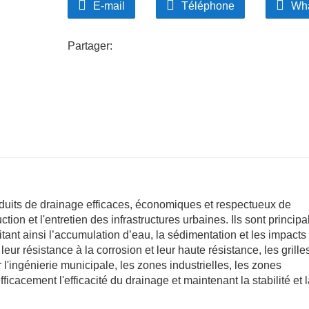
E-mail
Téléphone
Wh
Respectueux de l'environnement et faible en
L'aluminium est recyclable et résistant à la roui
un choix durable et rentable au fil du temps.
Partager:
oduits de drainage efficaces, économiques et respectueux de
tion et l'entretien des infrastructures urbaines. Ils sont princip
itant ainsi l’accumulation d’eau, la sédimentation et les impacts
eur résistance à la corrosion et leur haute résistance, les grille
'ingénierie municipale, les zones industrielles, les zones
icacement l'efficacité du drainage et maintenant la stabilité et 