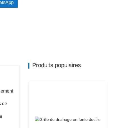
atsApp
tretien
lle, nécessitant un entretien minimal, ce qui en fait
Produits populaires
alement
s de
la