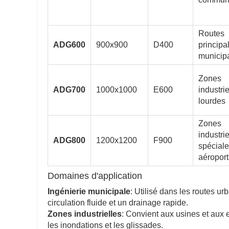
Routes
ADG600
900x900
D400
principa
municip
Zones
ADG700
1000x1000
E600
industrie
lourdes
Zones
industrie
ADG800
1200x1200
F900
spéciale
aéroport
Domaines d'application
Ingénierie municipale
: Utilisé dans les routes u
circulation fluide et un drainage rapide.
Zones industrielles
: Convient aux usines et aux
les inondations et les glissades.