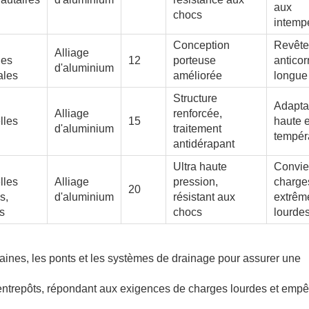
aux
chocs
intemp
Conception
Revêt
Alliage
les
12
porteuse
anticor
d'aluminium
ales
améliorée
longue
Structure
Adaptab
Alliage
renforcée,
lles
15
haute 
d'aluminium
traitement
tempér
antidérapant
Ultra haute
Convie
lles
Alliage
pression,
charge
20
s,
d'aluminium
résistant aux
extrêm
s
chocs
lourde
rbaines, les ponts et les systèmes de drainage pour assurer une
 entrepôts, répondant aux exigences de charges lourdes et emp