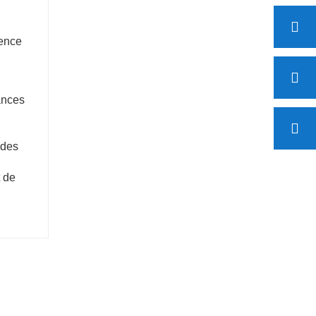
ience
mances
 des
t de