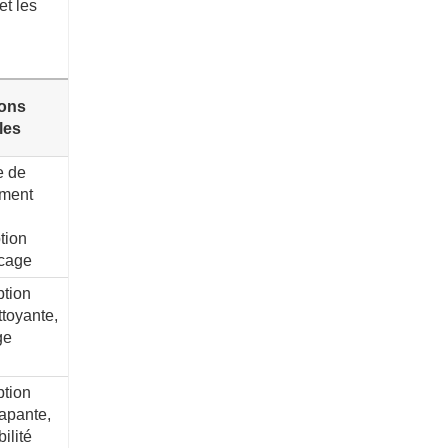
et les
ions
les
e de
ment
tion
ocage
tion
toyante,
ge
tion
apante,
ilité