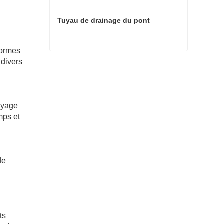
Tuyau de drainage du pont
formes
 divers
Tuyau de drainage du pont
toyage
mps et
de
ts