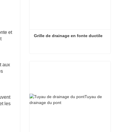
nte et
Grille de drainage en fonte ductile
t
Grille de drainage en fonte ductile
t aux
es
euvent
et les