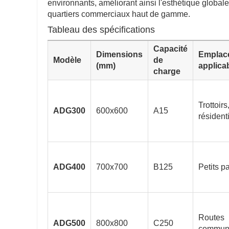
environnants, améliorant ainsi l'esthétique global
quartiers commerciaux haut de gamme.
Tableau des spécifications
Capacité
Dimensions
Emplac
Modèle
de
(mm)
applica
charge
Trottoir
ADG300
600x600
A15
résident
ADG400
700x700
B125
Petits p
Routes
ADG500
800x800
C250
communa