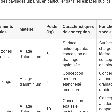
e des paysages urbains, en particulier dans les espaces publics 
ements
Poids
Caractéristiques
Fonct
Matériel
bles
(kg)
de conception
spécia
Surface
Surfac
antidérapante,
charge
s, zones
Alliage
5
conception de
légère,
ielles
d'aluminium
drainage
concep
optimisée
antibl
Conception
Concep
Alliage
perforée,
autonet
arkings
8
d'aluminium
étanchéité
draina
améliorée
rapide
Concep
Conception
antidér
Alliage
épaissie,
10
adaptab
utaires
d'aluminium
résistance aux