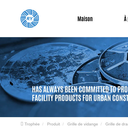
Maison
À
Trophée
Produit
Grille de vidange
Grille de dr