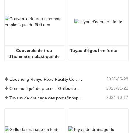
Couvercle de trou 
Tuyau d'égout en fonte
d'homme en plastique de 
600 mm
2025-05-28
Liaocheng Runyu Road Facility Co., Ltd. : un fabricant fiable de couvercles de regards pour des infrastructures urbaines plus sûres
2025-01-22
Communiqué de presse : Grilles de drainage innovantes à haute résistance – Améliorer la sécurité et l'efficacité des infrastructures urbaines
2024-10-17
Tuyaux de drainage des ponts&nbsp;: garantir une gestion efficace de l’eau dans les infrastructures modernes