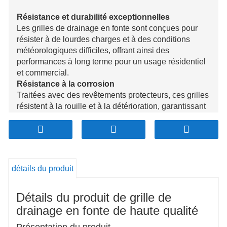
Résistance et durabilité exceptionnelles
Les grilles de drainage en fonte sont conçues pour
résister à de lourdes charges et à des conditions
météorologiques difficiles, offrant ainsi des
performances à long terme pour un usage résidentiel
et commercial.
Résistance à la corrosion
Traitées avec des revêtements protecteurs, ces grilles
résistent à la rouille et à la détérioration, garantissant
ainsi leur longévité même dans des environnements
difficiles.
Drainage efficace et sécurité
Conçues pour un débit d'eau optimal et équipées de
surfaces antidérapantes, ces grilles évitent les
détails du produit
blocages et améliorent la sécurité dans des
conditions humides.
Détails du produit de grille de
Personnalisable et nécessitant peu d'entretien
Disponibles en différentes tailles et conceptions, ils
drainage en fonte de haute qualité
peuvent être adaptés à différents besoins tout en
Présentation du produit