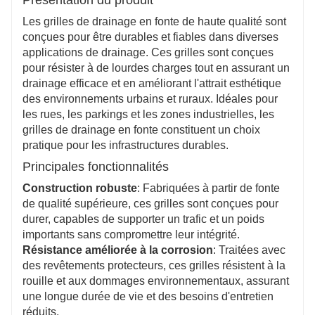
nécessitant un entretien minimal, ce qui permet
d'économiser sur les coûts de maintenance à long
Les grilles de drainage en fonte de haute qualité sont
terme.
conçues pour être durables et fiables dans diverses
Attrait écologique et esthétique
applications de drainage. Ces grilles sont conçues
Fabriquées à partir de fonte recyclable, ces grilles
pour résister à de lourdes charges tout en assurant un
soutiennent la durabilité tout en offrant des designs
drainage efficace et en améliorant l'attrait esthétique
élégants qui mettent en valeur les paysages urbains.
des environnements urbains et ruraux. Idéales pour
les rues, les parkings et les zones industrielles, les
grilles de drainage en fonte constituent un choix
pratique pour les infrastructures durables.
Principales fonctionnalités
Construction robuste
: Fabriquées à partir de fonte
de qualité supérieure, ces grilles sont conçues pour
durer, capables de supporter un trafic et un poids
importants sans compromettre leur intégrité.
Résistance améliorée à la corrosion
: Traitées avec
des revêtements protecteurs, ces grilles résistent à la
rouille et aux dommages environnementaux, assurant
une longue durée de vie et des besoins d'entretien
réduits.