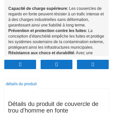
Capacité de charge supérieure
: Les couvercles de
regards en fonte peuvent résister à un trafic intense et
à des charges industrielles sans déformation,
garantissant ainsi une fiabilité à long terme.
Prévention et protection contre les fuites
: La
conception d'étanchéité empêche les fuites et protège
les systèmes souterrains de la contamination externe,
protégeant ainsi les infrastructures municipales.
Résistance aux chocs et durabilité
: Avec une
excellente résistance aux chocs, les couvercles en
fonte fonctionnent bien dans les zones à fort trafic et
industrielles, réduisant ainsi les risques de
dommages.
Options de conception personnalisables
:
détails du produit
Disponible en différentes tailles, formes et motifs de
surface, permettant des solutions sur mesure pour
répondre à des besoins fonctionnels et esthétiques
Détails du produit de couvercle de
spécifiques.
Écologique et rentable
: La fonte est recyclable,
trou d'homme en fonte