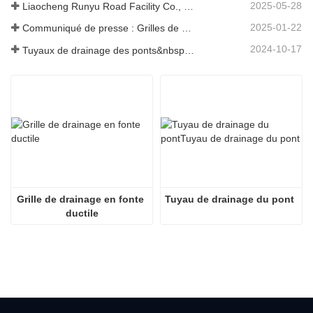
2025-05-28
Liaocheng Runyu Road Facility Co., Ltd. : un fabricant fiable de couvercles de regards pour des infrastructures urbaines plus sûres
2025-01-22
Communiqué de presse : Grilles de drainage innovantes à haute résistance – Améliorer la sécurité et l'efficacité des infrastructures urbaines
2024-10-17
Tuyaux de drainage des ponts&nbsp;: garantir une gestion efficace de l’eau dans les infrastructures modernes
Grille de drainage en fonte 
Tuyau de drainage du pont
ductile