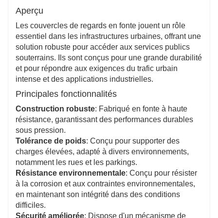
contribuant à la durabilité, et sa durabilité minimise
Aperçu
les coûts de maintenance et le besoin de
remplacements fréquents.
Les couvercles de regards en fonte jouent un rôle
essentiel dans les infrastructures urbaines, offrant une
solution robuste pour accéder aux services publics
souterrains. Ils sont conçus pour une grande durabilité
et pour répondre aux exigences du trafic urbain
intense et des applications industrielles.
Principales fonctionnalités
Construction robuste
: Fabriqué en fonte à haute
résistance, garantissant des performances durables
sous pression.
Tolérance de poids
: Conçu pour supporter des
charges élevées, adapté à divers environnements,
notamment les rues et les parkings.
Résistance environnementale
: Conçu pour résister
à la corrosion et aux contraintes environnementales,
en maintenant son intégrité dans des conditions
difficiles.
Sécurité améliorée
: Dispose d'un mécanisme de