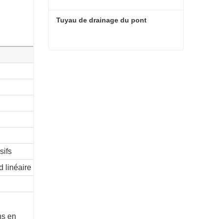
Tuyau de drainage du pont
Tuyau de drainage du pont
sifs
d linéaire
ns en