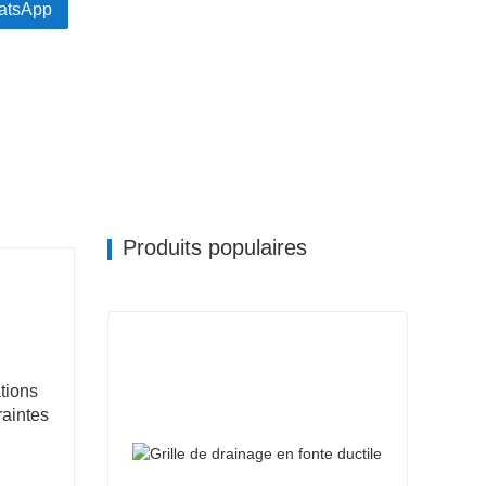
atsApp
e la résistance au frottement lorsque les fluides
é du débit et réduisant la consommation d'énergie de
ux usées et des eaux usées, réduisant ainsi son
té des matériaux s'aligne sur les principes de
Produits populaires
tions
raintes