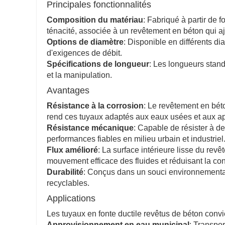
Principales fonctionnalités
Composition du matériau
: Fabriqué à partir de f
ténacité, associée à un revêtement en béton qui a
Options de diamètre
: Disponible en différents d
d'exigences de débit.
Spécifications de longueur
: Les longueurs standa
et la manipulation.
Avantages
Résistance à la corrosion
: Le revêtement en bét
rend ces tuyaux adaptés aux eaux usées et aux app
Résistance mécanique
: Capable de résister à d
performances fiables en milieu urbain et industriel
Flux amélioré
: La surface intérieure lisse du revê
mouvement efficace des fluides et réduisant la c
Durabilité
: Conçus dans un souci environnemental,
recyclables.
Applications
Les tuyaux en fonte ductile revêtus de béton convi
Approvisionnement en eau municipal
: Transpor