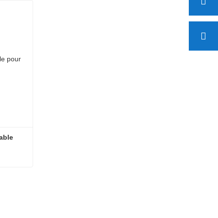
able 
Grille de sol en acier inoxydable pour canal de drainage