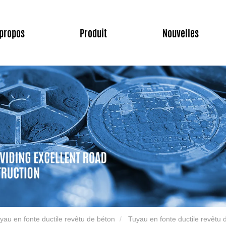
 propos
Produit
Nouvelles
yau en fonte ductile revêtu de béton
Tuyau en fonte ductile revêtu