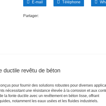
E-mail
Téléphone
Wh
La surface lisse du revêtement en béton minimis
traversent le tuyau, optimisant ainsi l'efficacit
pompage.
Partager:
Respectueux de l'environnement
Ce tuyau contrôle efficacement le rejet des ea
impact environnemental. De plus, la recyclabili
développement durable.
e ductile revêtu de béton
conçus pour fournir des solutions robustes pour diverses applica
nts nécessitant une résistance élevée à la corrosion et aux cont
 la fonte ductile avec un revêtement en béton lisse, offrant
quides, notamment les eaux usées et les fluides industriels.