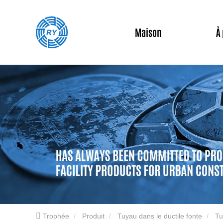
Maison
À
Trophée
Produit
Tuyau dans le ductile fonte
Tu