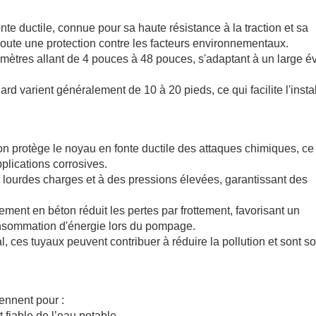
onte ductile, connue pour sa haute résistance à la traction et sa
joute une protection contre les facteurs environnementaux.
iamètres allant de 4 pouces à 48 pouces, s'adaptant à un large év
rd varient généralement de 10 à 20 pieds, ce qui facilite l'insta
on protège le noyau en fonte ductile des attaques chimiques, ce
lications corrosives.
e lourdes charges et à des pressions élevées, garantissant des
.
tement en béton réduit les pertes par frottement, favorisant un
onsommation d'énergie lors du pompage.
 ces tuyaux peuvent contribuer à réduire la pollution et sont s
ennent pour :
t fiable de l’eau potable.