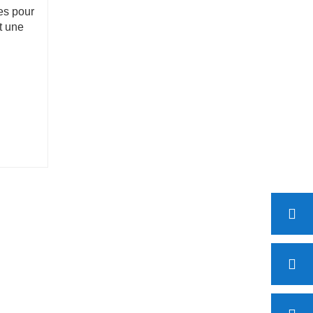
les pour
t une