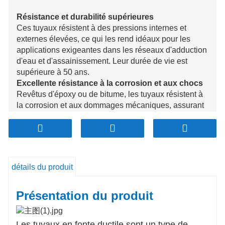
Résistance et durabilité supérieures
Ces tuyaux résistent à des pressions internes et
externes élevées, ce qui les rend idéaux pour les
applications exigeantes dans les réseaux d'adduction
d'eau et d'assainissement. Leur durée de vie est
supérieure à 50 ans.
Excellente résistance à la corrosion et aux chocs
Revêtus d'époxy ou de bitume, les tuyaux résistent à
la corrosion et aux dommages mécaniques, assurant
ainsi des performances fiables dans des
environnements difficiles, notamment dans les zones
à fort trafic et abrasives.
Performances hydrauliques efficaces
Grâce à leurs parois intérieures lisses, elles réduisent
détails du produit
les pertes par frottement, améliorant ainsi le débit
d'eau et l'efficacité énergétique, et diminuant les coûts
Présentation du produit
d'exploitation.
Économique et nécessitant peu d'entretien
Sa conception robuste minimise les besoins
Les tuyaux en fonte ductile sont un type de