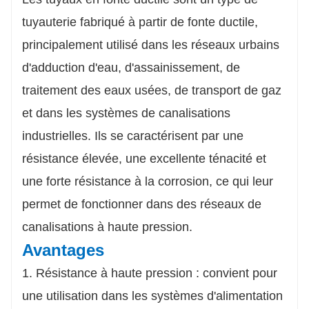
d'entretien et de remplacement, offrant ainsi une
solution rentable à long terme pour les projets
tuyauterie fabriqué à partir de fonte ductile,
d'infrastructure de grande envergure.
principalement utilisé dans les réseaux urbains
Polyvalent et durable
Disponibles en différentes tailles, les tuyaux en fonte
d'adduction d'eau, d'assainissement, de
ductile conviennent à la distribution d'eau, au
traitement des eaux usées, de transport de gaz
drainage et à un usage industriel, et ils sont
entièrement recyclables, contribuant ainsi aux efforts
et dans les systèmes de canalisations
de développement durable.
industrielles. Ils se caractérisent par une
résistance élevée, une excellente ténacité et
une forte résistance à la corrosion, ce qui leur
permet de fonctionner dans des réseaux de
canalisations à haute pression.
Avantages
1. Résistance à haute pression : convient pour
une utilisation dans les systèmes d'alimentation