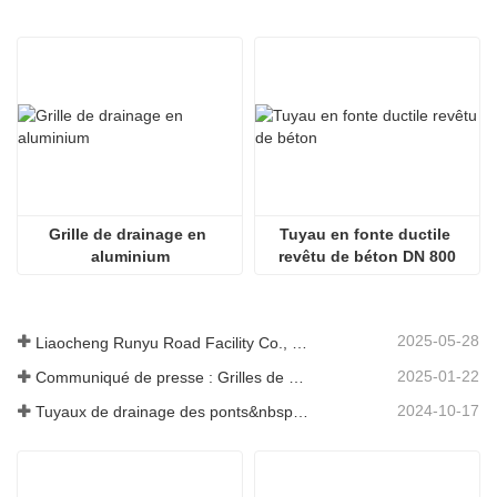
Grille de drainage en 
Tuyau en fonte ductile 
aluminium
revêtu de béton DN 800
2025-05-28
Liaocheng Runyu Road Facility Co., Ltd. : un fabricant fiable de couvercles de regards pour des infrastructures urbaines plus sûres
2025-01-22
Communiqué de presse : Grilles de drainage innovantes à haute résistance – Améliorer la sécurité et l'efficacité des infrastructures urbaines
2024-10-17
Tuyaux de drainage des ponts&nbsp;: garantir une gestion efficace de l’eau dans les infrastructures modernes