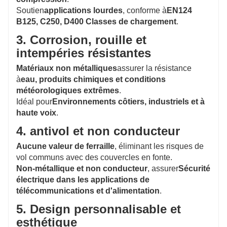
Soutien
applications lourdes
, conforme à
EN124
B125, C250, D400 Classes de chargement
.
3. Corrosion, rouille et
intempéries résistantes
Matériaux non métalliques
assurer la résistance
à
eau, produits chimiques et conditions
météorologiques extrêmes
.
Idéal pour
Environnements côtiers, industriels et à
haute voix
.
4. antivol et non conducteur
Aucune valeur de ferraille
, éliminant les risques de
vol communs avec des couvercles en fonte.
Non-métallique et non conducteur
, assurer
Sécurité
électrique dans les applications de
télécommunications et d'alimentation
.
5. Design personnalisable et
esthétique