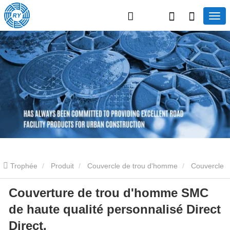
Trophée
Produit
Couvercle de trou d'homme
Couvercle
Couverture de trou d'homme SMC
de trou d'homme en fibre de verre
Couverture de trou d'homme
de haute qualité personnalisé Direct
SMC de haute qualité personnalisé Direct Direct.
Direct.