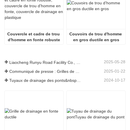
Couvercle et cadre de trou 
Couvoirs de trou d'homme 
d'homme en fonte robuste
en gros ductile en gros
2025-05-28
Liaocheng Runyu Road Facility Co., Ltd. : un fabricant fiable de couvercles de regards pour des infrastructures urbaines plus sûres
2025-01-22
Communiqué de presse : Grilles de drainage innovantes à haute résistance – Améliorer la sécurité et l'efficacité des infrastructures urbaines
2024-10-17
Tuyaux de drainage des ponts&nbsp;: garantir une gestion efficace de l’eau dans les infrastructures modernes