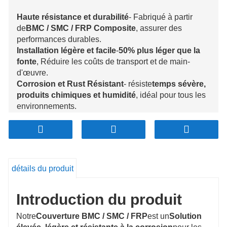
Haute résistance et durabilité
- Fabriqué à partir
de
BMC / SMC / FRP Composite
, assurer des
performances durables.
Installation légère et facile
-
50% plus léger que la
fonte
, Réduire les coûts de transport et de main-
d'œuvre.
Corrosion et Rust Résistant
- résiste
temps sévère,
produits chimiques et humidité
, idéal pour tous les
environnements.
Antivol et non conducteur
-
Aucune valeur de
ferraille
, empêcher le vol; Les matériaux non
métalliques garantissent la sécurité.
Conception personnalisable
- Disponible
en
différentes tailles, couleurs et gravures de
détails du produit
logo
pour les besoins de marque.
Introduction du produit
Notre
Couverture BMC / SMC / FRP
est un
Solution