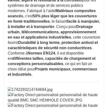
élevée, légère et résistante à la corrosion
pour les
systèmes de drainage et de services publics
modernes. Fabriqué à l'aide
Matériaux composites
avancés
, c'est
50% plus léger que les couvertures
en fonte traditionnelles
, le faisant
facile à manipuler,
à installer et à transporter
. Conçu pour
Drainage
urbain, télécommunications, approvisionnement
en eau et applications industrielles
, cette couverture
fournit
Durabilité à long terme, protection antivol et
caractéristiques de sécurité non conductrices
.
Conforme à
Normes EN124
, il est disponible
en
différentes tailles, capacités de chargement et
conceptions personnalisables
, ce qui en fait un
choix idéal pour
Projets municipaux, commerciaux
et industriels
.