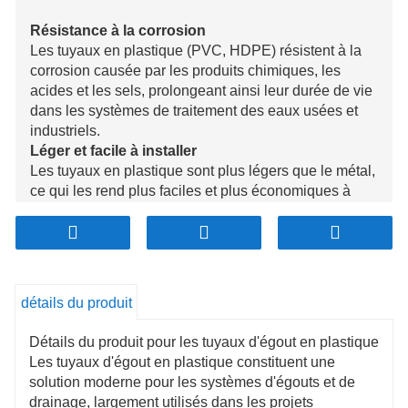
Résistance à la corrosion
Les tuyaux en plastique (PVC, HDPE) résistent à la
corrosion causée par les produits chimiques, les
acides et les sels, prolongeant ainsi leur durée de vie
dans les systèmes de traitement des eaux usées et
industriels.
Léger et facile à installer
Les tuyaux en plastique sont plus légers que le métal,
ce qui les rend plus faciles et plus économiques à
transporter et à installer dans diverses conditions.
Durabilité et résistance aux chocs
Avec une excellente résistance aux chocs, les tuyaux
en plastique, en particulier en PEHD, sont durables
dans les environnements difficiles et moins sujets aux
détails du produit
fissures.
Faibles coûts de maintenance
Détails du produit pour les tuyaux d'égout en plastique
Leurs surfaces intérieures lisses et leur résistance à
Les tuyaux d'égout en plastique constituent une
la corrosion réduisent les besoins de colmatage et de
solution moderne pour les systèmes d'égouts et de
maintenance, ce qui permet d'économiser des coûts à
drainage, largement utilisés dans les projets