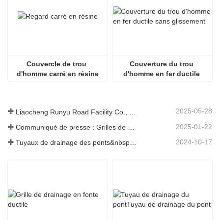
Couvercle de trou 
Couverture du trou 
d'homme carré en résine
d'homme en fer ductile 
sans glissement
2025-05-28
Liaocheng Runyu Road Facility Co., Ltd. : un fabricant fiable de couvercles de regards pour des infrastructures urbaines plus sûres
2025-01-22
Communiqué de presse : Grilles de drainage innovantes à haute résistance – Améliorer la sécurité et l'efficacité des infrastructures urbaines
2024-10-17
Tuyaux de drainage des ponts&nbsp;: garantir une gestion efficace de l’eau dans les infrastructures modernes