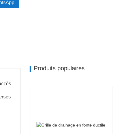
atsApp
nts.
Produits populaires
'accès
verses