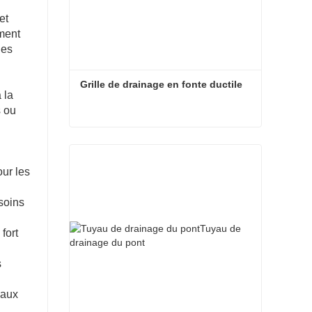
et
ement
les
Grille de drainage en fonte ductile
 la
s ou
Grille de drainage en fonte ductile
our les
esoins
fort
s
 aux