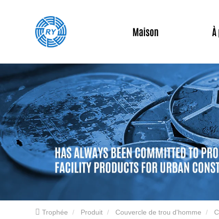
Maison
À
Trophée
Produit
Couvercle de trou d'homme
C