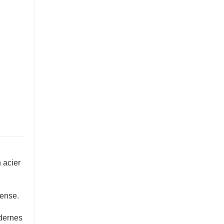
n acier
tense.
odernes