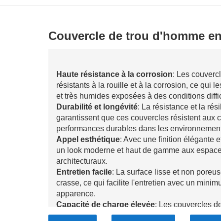
Couvercle de trou d'homme en
Haute résistance à la corrosion
: Les couverc
résistants à la rouille et à la corrosion, ce qui 
et très humides exposées à des conditions diffic
Durabilité et longévité
: La résistance et la ré
garantissent que ces couvercles résistent aux c
performances durables dans les environnements 
Appel esthétique
: Avec une finition élégante 
un look moderne et haut de gamme aux espaces 
architecturaux.
Entretien facile
: La surface lisse et non poreuse
crasse, ce qui facilite l'entretien avec un min
apparence.
Capacité de charge élevée
: Les couvercles d
de charge supérieure, ce qui les rend adaptés