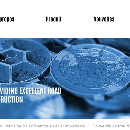
 propos
Produit
Nouvelles
ouvercle de trou d'homme en acier inoxydable
Couvercle de trou d