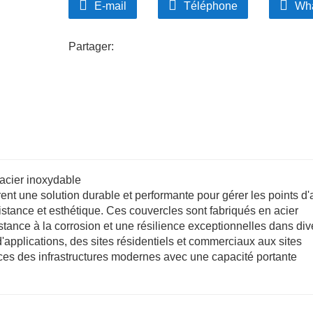
E-mail
Téléphone
Wh
les véhicules lourds et les machines sont coura
Partager:
 acier inoxydable
ent une solution durable et performante pour gérer les points d
istance et esthétique. Ces couvercles sont fabriqués en acier
stance à la corrosion et une résilience exceptionnelles dans di
 d'applications, des sites résidentiels et commerciaux aux sites
ces des infrastructures modernes avec une capacité portante