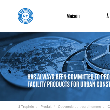
Maison
À
Trophée
Produit
Couvercle de trou d'homme
C