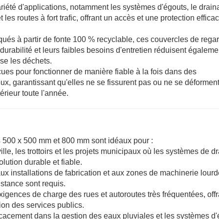
ariété d'applications, notamment les systèmes d'égouts, le drai
 les routes à fort trafic, offrant un accès et une protection effic
qués à partir de fonte 100 % recyclable, ces couvercles de rega
durabilité et leurs faibles besoins d'entretien réduisent égaleme
se les déchets.
ues pour fonctionner de manière fiable à la fois dans des
ux, garantissant qu'elles ne se fissurent pas ou ne se déforment
érieur toute l'année.
s 500 x 500 mm et 800 mm sont idéaux pour :
ville, les trottoirs et les projets municipaux où les systèmes de 
lution durable et fiable.
 aux installations de fabrication et aux zones de machinerie lourd
stance sont requis.
igences de charge des rues et autoroutes très fréquentées, offr
tion des services publics.
ficacement dans la gestion des eaux pluviales et les systèmes d'