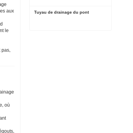
nage
aces aux
Tuyau de drainage du pont
rd
nt le
Tuyau de drainage du pont
 pas,
drainage
e, où
ant
égouts,