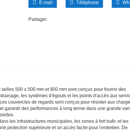
utilisation rapides dans divers environnem
E-mail
Téléphone
Wh
résidentielles, industrielles et municipale
routes, les trottoirs et les points d'accès 
Partager:
Écologique et rentable
: Fabriquées à par
favorisent la durabilité et minimisent les 
une durabilité élevée.
 tailles 500 x 500 mm et 800 mm sont conçus pour fournir des
 drainage, les systèmes d'égouts et les points d'accès aux servi
, ces couvercles de regards sont conçus pour résister aux charg
 et garantir des performances à long terme dans une grande vari
rielles.
ns les infrastructures municipales, les zones à fort trafic et les
ne protection supérieure et un accès facile pour l'entretien. De