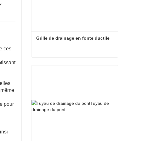
x
Grille de drainage en fonte ductile
e ces
ntissant
Grille de drainage en fonte ductile
elles
é, même
ge pour
insi