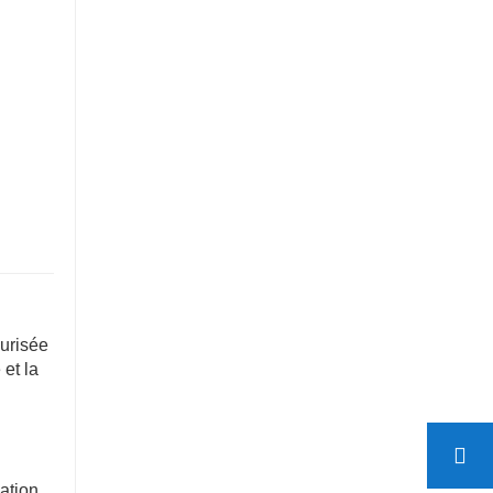
curisée
 et la
ation.