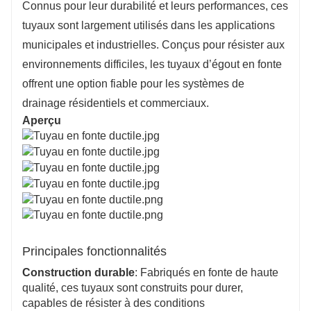
offrant ainsi une sécurité incendie améliorée dans les
Connus pour leur durabilité et leurs performances, ces
environnements résidentiels et industriels.
tuyaux sont largement utilisés dans les applications
Durabilité et facilité d’entretien
municipales et industrielles. Conçus pour résister aux
La fonte est recyclable, offrant une solution
écologique. L'intérieur lisse des tuyaux réduit les
environnements difficiles, les tuyaux d’égout en fonte
besoins de maintenance, garantissant une fiabilité à
offrent une option fiable pour les systèmes de
long terme et une facilité de nettoyage.
drainage résidentiels et commerciaux.
Aperçu
Principales fonctionnalités
Construction durable
: Fabriqués en fonte de haute
qualité, ces tuyaux sont construits pour durer,
capables de résister à des conditions