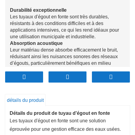
Durabilité exceptionnelle
Les tuyaux d'égout en fonte sont très durables,
résistants à des conditions difficiles et à des
applications intensives, ce qui les rend idéaux pour
une utilisation municipale et industrielle.
Absorption acoustique
Leur matériau dense absorbe efficacement le bruit,
réduisant ainsi les nuisances sonores des réseaux
d’égouts, particulièrement bénéfiques en milieu
urbain.
Résistance à la charge et à l'abrasion
Conçus pour supporter de lourdes charges sans
déformation, les tuyaux en fonte résistent également à
l’usure causée par les matériaux abrasifs présents
détails du produit
dans les eaux usées, prolongeant ainsi leur durée de
vie.
Détails du produit de tuyau d'égout en fonte
Résistance aux produits chimiques et au feu
Les tuyaux d'égout en fonte sont une solution
Les tuyaux en fonte sont résistants à une large
éprouvée pour une gestion efficace des eaux usées.
gamme de produits chimiques et incombustibles,