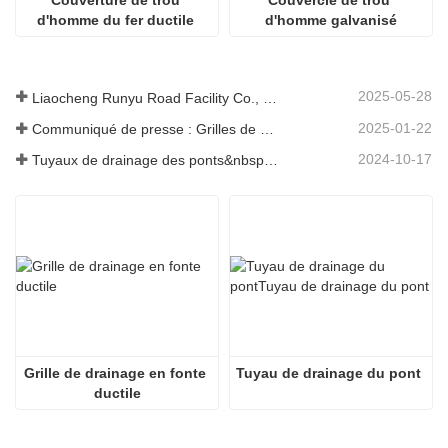
Couverture de trou 
Couvercle de trou 
d'homme du fer ductile 
d'homme galvanisé
C250
2025-05-28
Liaocheng Runyu Road Facility Co., Ltd. : un fabricant fiable de couvercles de regards pour des infrastructures urbaines plus sûres
2025-01-22
Communiqué de presse : Grilles de drainage innovantes à haute résistance – Améliorer la sécurité et l'efficacité des infrastructures urbaines
2024-10-17
Tuyaux de drainage des ponts&nbsp;: garantir une gestion efficace de l’eau dans les infrastructures modernes
Grille de drainage en fonte 
Tuyau de drainage du pont
ductile