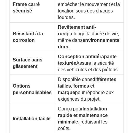
Frame carré
empêcher le mouvement et la
sécurisé
luxation sous des charges
lourdes.
Revêtement anti-
Résistant à la
rust
prolonge la durée de vie,
corrosion
même dans
environnements
durs
.
Conception antidérapante
Surface sans
texturée
Assure la sécurité
glissement
des véhicules et des piétons.
Disponible dans
différentes
Options
tailles, formes et
personnalisables
marque
pour répondre aux
exigences du projet.
Conçu pour
Installation
rapide et maintenance
Installation facile
minimale
, réduisant les
coûts.