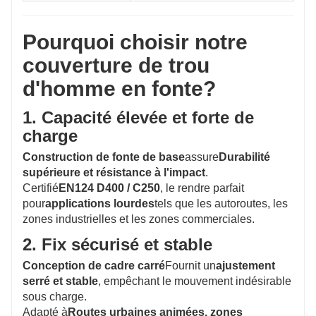
Pourquoi choisir notre
couverture de trou
d'homme en fonte?
1. Capacité élevée et forte de
charge
Construction de fonte de base
assure
Durabilité
supérieure et résistance à l'impact
.
Certifié
EN124 D400 / C250
, le rendre parfait
pour
applications lourdes
tels que les autoroutes, les
zones industrielles et les zones commerciales.
2. Fix sécurisé et stable
Conception de cadre carré
Fournit un
ajustement
serré et stable
, empêchant le mouvement indésirable
sous charge.
Adapté à
Routes urbaines animées, zones