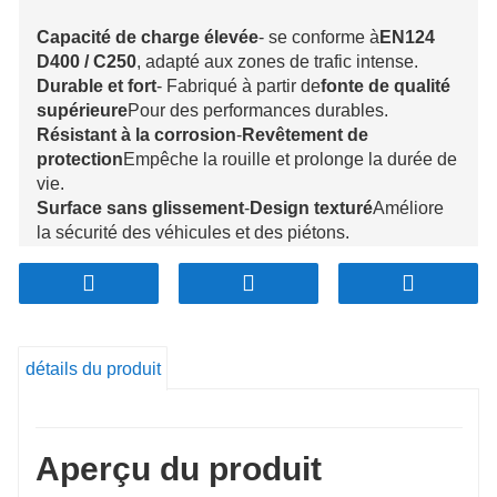
Capacité de charge élevée
- se conforme à
EN124
D400 / C250
, adapté aux zones de trafic intense.
Durable et fort
- Fabriqué à partir de
fonte de qualité
supérieure
Pour des performances durables.
Résistant à la corrosion
-
Revêtement de
protection
Empêche la rouille et prolonge la durée de
vie.
Surface sans glissement
-
Design texturé
Améliore
la sécurité des véhicules et des piétons.
Ajustement sécurisé
-
Conception de cadre
carré
Assure la stabilité et empêche le mouvement.
Applications polyvalentes
- Idéal pour
Routes
municipales, systèmes de drainage et zones
industrielles
.
détails du produit
Aperçu du produit