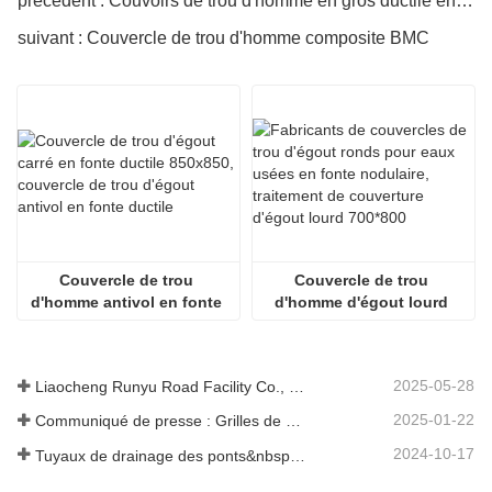
précédent : Couvoirs de trou d'homme en gros ductile en gros
suivant : Couvercle de trou d'homme composite BMC
Couvercle de trou 
Couvercle de trou 
d'homme antivol en fonte 
d'homme d'égout lourd 
ductile 850x850
700x800
2025-05-28
Liaocheng Runyu Road Facility Co., Ltd. : un fabricant fiable de couvercles de regards pour des infrastructures urbaines plus sûres
2025-01-22
Communiqué de presse : Grilles de drainage innovantes à haute résistance – Améliorer la sécurité et l'efficacité des infrastructures urbaines
2024-10-17
Tuyaux de drainage des ponts&nbsp;: garantir une gestion efficace de l’eau dans les infrastructures modernes