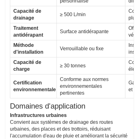
personnalisé
diff
Capacité de
Conç
≥ 500 L/min
drainage
plui
Traitement
Offr
Surface antidérapante
antidérapant
véhi
Méthode
Insta
Verrouillable ou fixe
d'installation
insta
Capacité de
Conv
≥ 30 tonnes
charge
élev
Conforme aux normes
Certification
Garan
environnementales
environnementale
et de
pertinentes
Domaines d'application
Infrastructures urbaines
Convient aux systèmes de drainage des routes
urbaines, des places et des trottoirs, réduisant
l'accumulation d'eau de pluie et améliorant la sécurité