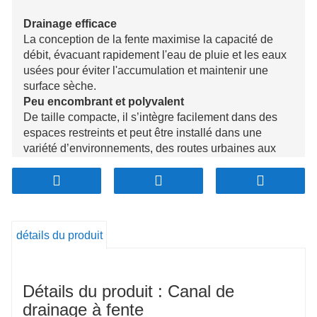
Drainage efficace
La conception de la fente maximise la capacité de
débit, évacuant rapidement l'eau de pluie et les eaux
usées pour éviter l'accumulation et maintenir une
surface sèche.
Peu encombrant et polyvalent
De taille compacte, il s’intègre facilement dans des
espaces restreints et peut être installé dans une
variété d’environnements, des routes urbaines aux
sites industriels.
Résistance à la corrosion
Fabriqués à partir de matériaux de haute qualité
comme l'acier inoxydable ou les polymères, ces
canaux offrent une excellente résistance à la
détails du produit
corrosion, garantissant ainsi leur durabilité dans des
conditions difficiles.
Conception esthétique et sûre
Détails du produit : Canal de
Le look moderne et minimaliste met en valeur
l'environnement, tandis que la surface antidérapante
drainage à fente