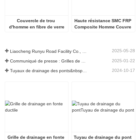
Couvercle de trou 
Haute résistance SMC FRP 
d'homme en fibre de verre
Composite Homme Couvre 
anti-glissement
2025-05-28
Liaocheng Runyu Road Facility Co., Ltd. : un fabricant fiable de couvercles de regards pour des infrastructures urbaines plus sûres
2025-01-22
Communiqué de presse : Grilles de drainage innovantes à haute résistance – Améliorer la sécurité et l'efficacité des infrastructures urbaines
2024-10-17
Tuyaux de drainage des ponts&nbsp;: garantir une gestion efficace de l’eau dans les infrastructures modernes
Grille de drainage en fonte 
Tuyau de drainage du pont