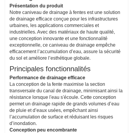
en option améliore la sécurité des piétons.
Présentation du produit
Installation facile et faible entretien
Notre caniveau de drainage à fentes est une solution
La conception simple permet une installation rapide et
de drainage efficace conçue pour les infrastructures
réduit les coûts de maintenance à long terme, ce qui
urbaines, les applications commerciales et
en fait une solution rentable pour divers besoins de
industrielles. Avec des matériaux de haute qualité,
drainage.
une conception innovante et une fonctionnalité
exceptionnelle, ce caniveau de drainage empêche
efficacement l’accumulation d’eau, assure la sécurité
du sol et améliore l’esthétique globale.
Principales fonctionnalités
Performance de drainage efficace
La conception de la fente maximise la section
transversale du canal de drainage, minimisant ainsi la
résistance lorsque l'eau s'écoule. Cette conception
permet un drainage rapide de grands volumes d’eau
de pluie et d’eaux usées, empêchant ainsi
l’accumulation de surface et réduisant les risques
d’inondation.
Conception peu encombrante