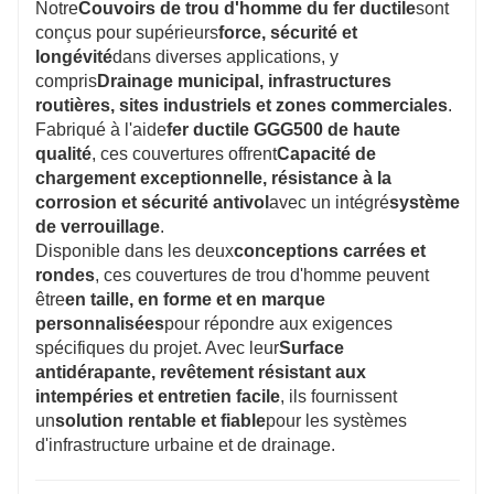
drainage routier
.
Notre
Couvoirs de trou d'homme du fer ductile
sont
conçus pour supérieurs
force, sécurité et
longévité
dans diverses applications, y
compris
Drainage municipal, infrastructures
routières, sites industriels et zones commerciales
.
Fabriqué à l'aide
fer ductile GGG500 de haute
qualité
, ces couvertures offrent
Capacité de
chargement exceptionnelle, résistance à la
corrosion et sécurité antivol
avec un intégré
système
de verrouillage
.
Disponible dans les deux
conceptions carrées et
rondes
, ces couvertures de trou d'homme peuvent
être
en taille, en forme et en marque
personnalisées
pour répondre aux exigences
spécifiques du projet. Avec leur
Surface
antidérapante, revêtement résistant aux
intempéries et entretien facile
, ils fournissent
un
solution rentable et fiable
pour les systèmes
d'infrastructure urbaine et de drainage.