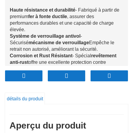
Haute résistance et durabilité
- Fabriqué à partir de
premium
fer à fonte ductile
, assurer des
performances durables et une capacité de charge
élevée.
Système de verrouillage antivol
-
Sécurisé
mécanisme de verrouillage
Empêche le
retrait non autorisé, améliorant la sécurité.
Corrosion et Rust Résistant
- Spécial
revêtement
anti-rust
offre une excellente protection contre
l'humidité et les produits chimiques.
Surface résistante au glissement
-
texturé
conception antidérapante
Améliore la
traction, réduisant les risques d'accident.
Tailles et formes personnalisables
- Disponible
détails du produit
en
Dimensions carrées, rondes et
personnalisées
pour s'adapter à diverses
applications.
Applications polyvalentes
- Idéal pour
systèmes
Aperçu du produit
municipaux, industriels, commerciaux et de