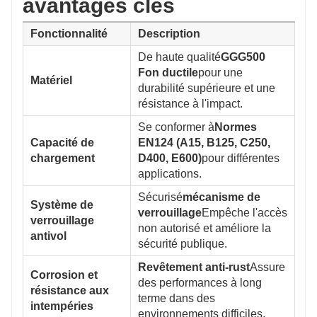
avantages clés
Fonctionnalité
Description
De haute qualité
GGG500
Fon ductile
pour une
Matériel
durabilité supérieure et une
résistance à l'impact.
Se conformer à
Normes
Capacité de
EN124 (A15, B125, C250,
chargement
D400, E600)
pour différentes
applications.
Sécurisé
mécanisme de
Système de
verrouillage
Empêche l'accès
verrouillage
non autorisé et améliore la
antivol
sécurité publique.
Revêtement anti-rust
Assure
Corrosion et
des performances à long
résistance aux
terme dans des
intempéries
environnements difficiles.