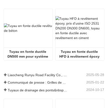
Tuyau en fonte ductile 
Tuyau en fonte ductile 
DN500 mm pour système 
HFD à revêtement époxy 
d'eau
avec revêtement en ciment
2025-05-28
Liaocheng Runyu Road Facility Co., Ltd. : un fabricant fiable de couvercles de regards pour des infrastructures urbaines plus sûres
2025-01-22
Communiqué de presse : Grilles de drainage innovantes à haute résistance – Améliorer la sécurité et l'efficacité des infrastructures urbaines
2024-10-17
Tuyaux de drainage des ponts&nbsp;: garantir une gestion efficace de l’eau dans les infrastructures modernes