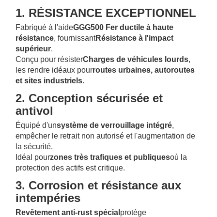
1. RÉSISTANCE EXCEPTIONNEL
Fabriqué à l'aide
GGG500 Fer ductile à haute
résistance
, fournissant
Résistance à l'impact
supérieur
.
Conçu pour résister
Charges de véhicules lourds
,
les rendre idéaux pour
routes urbaines, autoroutes
et sites industriels
.
2. Conception sécurisée et
antivol
Équipé d'un
système de verrouillage intégré
,
empêcher le retrait non autorisé et l'augmentation de
la sécurité.
Idéal pour
zones très trafiques et publiques
où la
protection des actifs est critique.
3. Corrosion et résistance aux
intempéries
Revêtement anti-rust spécial
protège