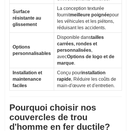
La conception texturée
Surface
fournit
meilleure poignée
pour
résistante au
les véhicules et les piétons,
glissement
réduisant les accidents.
Disponible dans
tailles
carrées, rondes et
Options
personnalisées
,
personnalisables
avec
Options de logo et de
marque
.
Installation et
Conçu pour
installation
maintenance
rapide
, Réduire les coûts de
faciles
main-d'œuvre et d'entretien.
Pourquoi choisir nos
couvercles de trou
d'homme en fer ductile?