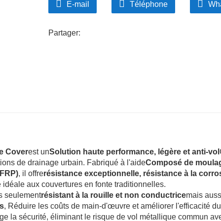
E-mail
Téléphone
Wh
Partager:
e Cover
est un
Solution haute performance, légère et anti-vol
ations de drainage urbain. Fabriqué à l'aide
Composé de moula
 (FRP)
, il offre
résistance exceptionnelle, résistance à la corro
 idéale aux couvertures en fonte traditionnelles.
s seulement
résistant à la rouille et non conductrice
mais auss
es
, Réduire les coûts de main-d'œuvre et améliorer l'efficacité du
e la sécurité, éliminant le risque de vol métallique commun av