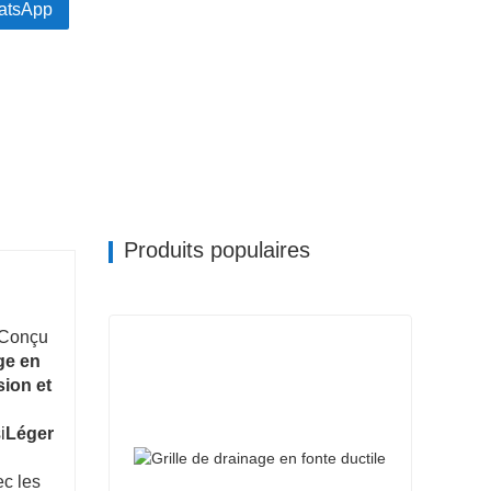
atsApp
Produits populaires
Conçu
ge en
sion et
i
Léger
ec les