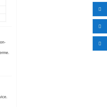
ion-
terme.
vice.