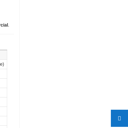
cial
.
e)