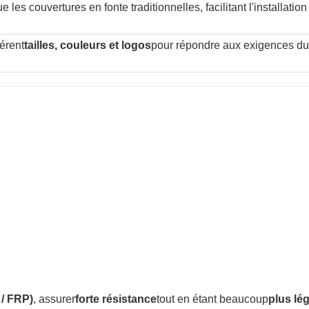
e les couvertures en fonte traditionnelles, facilitant l'installation 
férent
tailles, couleurs et logos
pour répondre aux exigences du
/ FRP)
, assurer
forte résistance
tout en étant beaucoup
plus lé