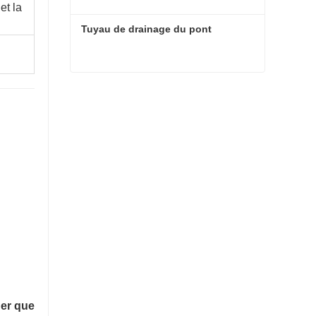
et la
Tuyau de drainage du pont
Tuyau de drainage du pont
ger que