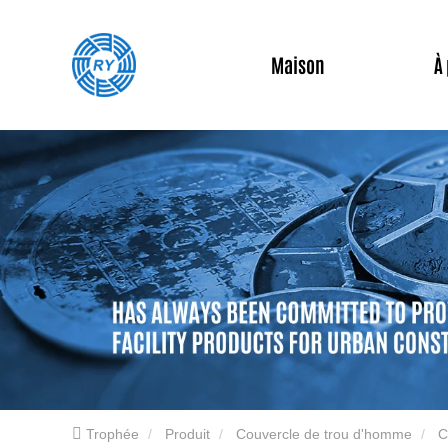
Maison
À
Trophée
Produit
Couvercle de trou d'homme
C