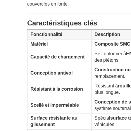
couvercles en fonte.
Caractéristiques clés
Fonctionnalité
Description
Matériel
Composite SMC 
Se conformer à
E
Capacité de chargement
des piétons.
Construction no
Conception antivol
remplacement.
Résistant à
rouil
Résistant à la corrosion
plus longue.
Conception de s
Scellé et imperméable
système souterrai
Surface résistante au
Spécial
surface t
glissement
véhicules.