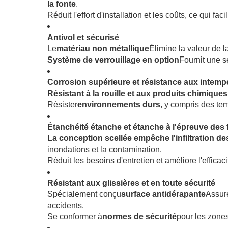
la fonte
.
Réduit l'effort d'installation et les coûts, ce qui facil
Antivol et sécurisé
Le
matériau non métallique
Élimine la valeur de la
Système de verrouillage en option
Fournit une s
Corrosion supérieure et résistance aux intemp
Résistant à la rouille et aux produits chimiques
Résister
environnements durs
, y compris des te
Étanchéité étanche et étanche à l'épreuve des 
La conception scellée empêche l'infiltration de
inondations et la contamination.
Réduit les besoins d'entretien et améliore l'efficac
Résistant aux glissières et en toute sécurité
Spécialement conçu
surface antidérapante
Assur
accidents.
Se conformer à
normes de sécurité
pour les zones