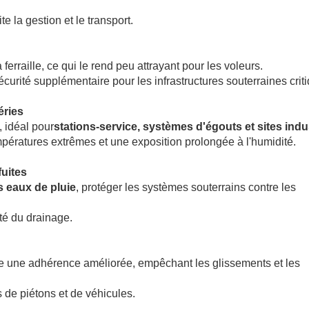
ite la gestion et le transport.
 ferraille, ce qui le rend peu attrayant pour les voleurs.
écurité supplémentaire pour les infrastructures souterraines crit
éries
, idéal pour
stations-service, systèmes d'égouts et sites indu
mpératures extrêmes et une exposition prolongée à l'humidité.
fuites
s eaux de pluie
, protéger les systèmes souterrains contre les
ité du drainage.
e une adhérence améliorée, empêchant les glissements et les
 de piétons et de véhicules.