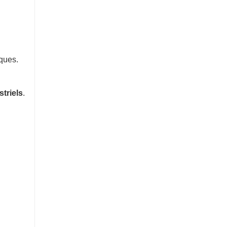
iques.
striels
.